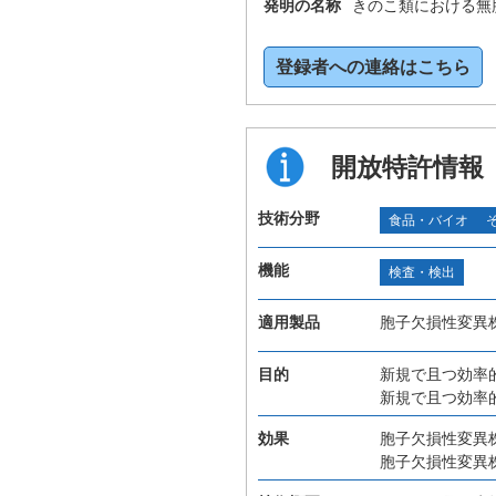
発明の名称
きのこ類における無
登録者への連絡はこちら
開放特許情報
技術分野
食品・バイオ
機能
検査・検出
適用製品
胞子欠損性変異
目的
新規で且つ効率
新規で且つ効率
効果
胞子欠損性変異
胞子欠損性変異