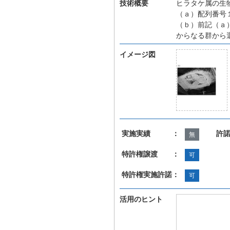
技術概要
ヒラタケ属の生
（ａ）配列番号
（ｂ）前記（ａ）
からなる群から
イメージ図
実施実績 ：
許
無
特許権譲渡 ：
可
特許権実施許諾：
可
活用のヒント