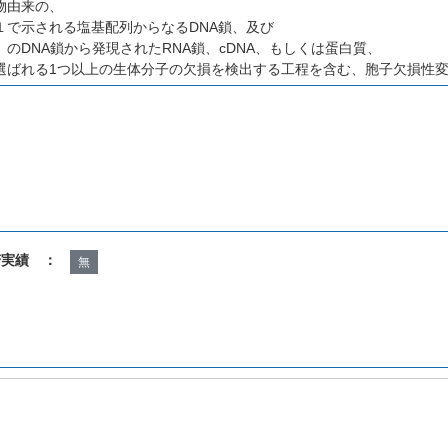
物由来の、
１で示される塩基配列からなるDNA鎖、及び
のDNA鎖から発現されたRNA鎖、cDNA、もしくは蛋白質、
選ばれる1つ以上の生体分子の欠損を検出する工程を含む、胞子欠損性
諾実績 ：
無