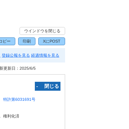
ウインドウを閉じる
コピー
印刷
XにPOST
る
登録公報を見る
経過情報を見る
新更新日：
2025/6/5
‐ 閉じる
特許第6031691号
況
権利化済