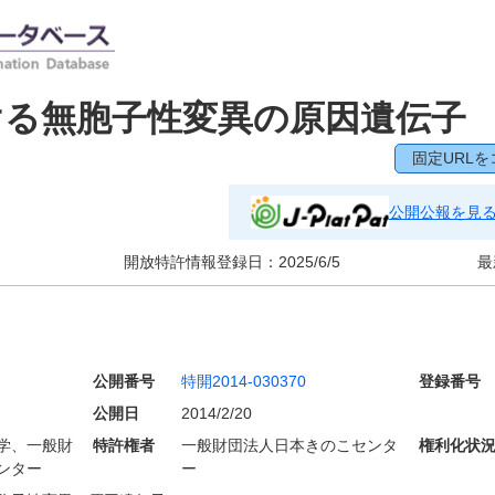
ける無胞子性変異の原因遺伝子
固定URLを
公開公報を見
開放特許情報登録日：
2025/6/5
最
公開番号
特開2014-030370
登録番号
公開日
2014/2/20
学、一般財
特許権者
一般財団法人日本きのこセンタ
権利化状
ンター
ー