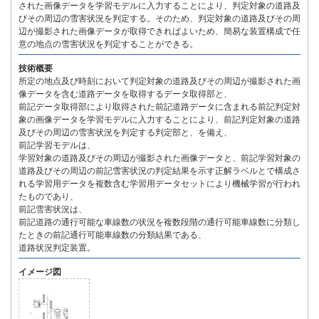
された画像データを学習モデルに入力することにより、判定対象の道路及
びその周辺の雪害状況を判定する。そのため、判定対象の道路及びその周
辺が撮影された画像データが取得できればよいため、簡易な装置構成で任
意の地点の雪害状況を判定することができる。
技術概要
所定の地点及び時刻において判定対象の道路及びその周辺が撮影された画
像データを含む道路データを取得するデータ取得部と、
前記データ取得部により取得された前記道路データに含まれる前記判定対
象の画像データを学習モデルに入力することにより、前記判定対象の道路
及びその周辺の雪害状況を判定する判定部と、を備え、
前記学習モデルは、
学習対象の道路及びその周辺が撮影された画像データと、前記学習対象の
道路及びその周辺の前記雪害状況の判定結果を示す正解ラベルとで構成さ
れる学習用データを複数含む学習用データセットにより機械学習が行われ
たものであり、
前記雪害状況は、
前記道路の通行可能な車線数の状況を複数段階の通行可能車線数に分類し
たときの前記通行可能車線数の分類結果である、
道路状況判定装置。
イメージ図