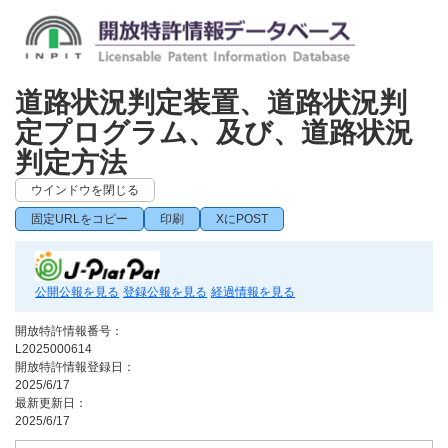
道路状況判定装置、道路状況判
定プログラム、及び、道路状況
判定方法
ウインドウを閉じる
固定URLをコピー
印刷
XにPOST
公開公報を見る
登録公報を見る
経過情報を見る
開放特許情報番号：
L2025000614
開放特許情報登録日：
2025/6/17
最新更新日：
2025/6/17