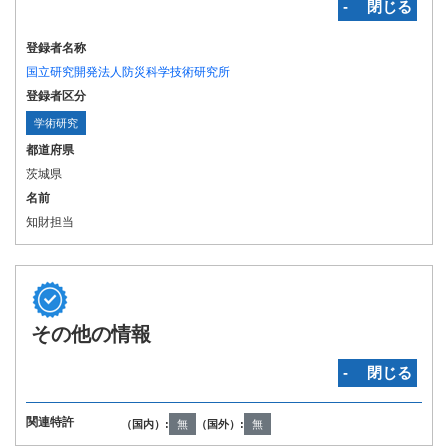
‐ 閉じる
登録者名称
国立研究開発法人防災科学技術研究所
登録者区分
学術研究
都道府県
茨城県
名前
知財担当
その他の情報
‐ 閉じる
関連特許
（国内）:
無
（国外）:
無