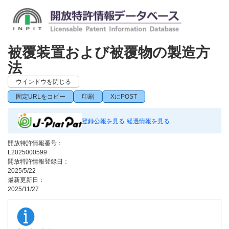
被覆装置および被覆物の製造方
法
ウインドウを閉じる
固定URLをコピー
印刷
XにPOST
登録公報を見る
経過情報を見る
開放特許情報番号：
L2025000599
開放特許情報登録日：
2025/5/22
最新更新日：
2025/11/27