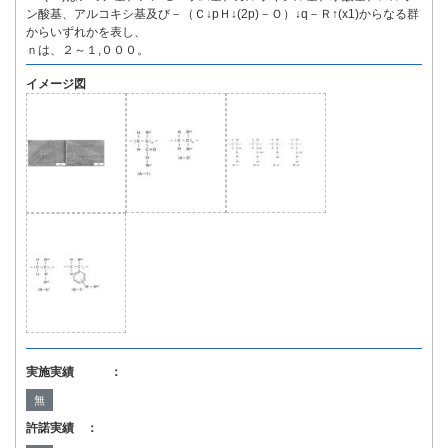
ン酸基、アルコキシ基及び－（Ｃ↓pＨ↓(2p)－Ｏ）↓q－Ｒ↑(x1)からなる群
からいずれかを表し、
ｎは、２～１,０００。
イメージ図
実施実績 ：
無
許諾実績 ：