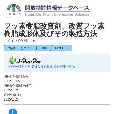
フッ素樹脂改質剤、改質フッ素
樹脂成形体及びその製造方法
ウインドウを閉じる
固定URLをコピー
印刷
XにPOST
公開公報を見る
登録公報を見る
経過情報を見る
開放特許情報番号：
L2025000593
開放特許情報登録日：
2025/6/12
最新更新日：
2025/6/12