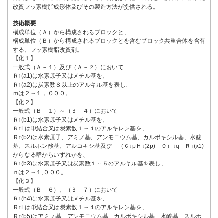
改質フッ素樹脂成形体及びその製造方法が提供される。
技術概要
構成単位（Ａ）から構成されるブロックと、
構成単位（Ｂ）から構成されるブロックとを含むブロック共重合体を含有
する、フッ素樹脂改質剤。
【化１】
一般式（Ａ－１）及び（Ａ－２）において
Ｒ↑(a1)は水素原子又はメチル基を、
Ｒ↑(a2)は炭素数８以上のアルキル基を表し、
ｍは２～１，０００。
【化２】
一般式（Ｂ－１）～（Ｂ－４）において
Ｒ↑(b1)は水素原子又はメチル基を、
Ｒ↑Lは単結合又は炭素数１～４のアルキレン基を、
Ｒ↑(b2)は水素原子、アミノ基、アンモニウム基、カルボキシル基、水酸
基、スルホン酸基、アルコキシ基及び－（Ｃ↓pＨ↓(2p)－Ｏ）↓q－Ｒ↑(x1)
からなる群からいずれかを、
Ｒ↑(b3)は水素原子又は炭素数１～５のアルキル基を表し、
ｎは２～１,０００。
【化３】
一般式（Ｂ－６）、（Ｂ－７）において
Ｒ↑(b4)は水素原子又はメチル基を、
Ｒ↑Lは単結合又は炭素数１～４のアルキレン基を、
Ｒ↑(b5)はアミノ基、アンモニウム基、カルボキシル基、水酸基、スルホ