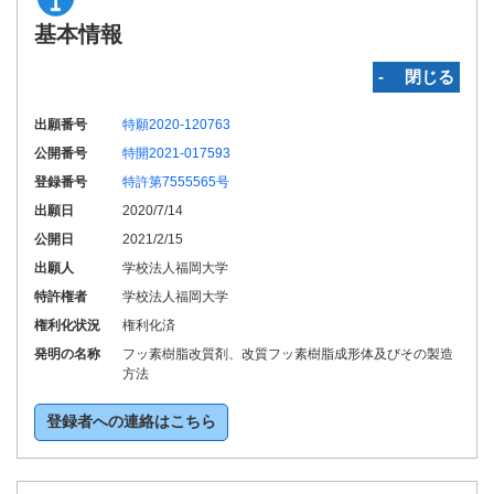
基本情報
‐ 閉じる
出願番号
特願2020-120763
公開番号
特開2021-017593
登録番号
特許第7555565号
出願日
2020/7/14
公開日
2021/2/15
出願人
学校法人福岡大学
特許権者
学校法人福岡大学
権利化状況
権利化済
発明の名称
フッ素樹脂改質剤、改質フッ素樹脂成形体及びその製造
方法
登録者への連絡はこちら