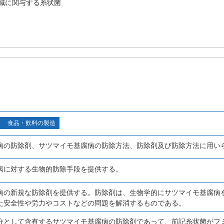
減に関与する糸状菌
食品・飲料の製造
病の防除剤、サツマイモ基腐病の防除方法、防除剤及び防除方法に用い
病に対する生物的防除手段を提供する。
病の新規な防除剤を提供する。防除剤は、生物学的にサツマイモ基腐病
た安全性や労力やコストなどの問題を解消するものである。
として含有するサツマイモ基腐病の防除剤であって、前記糸状菌がフミコラ