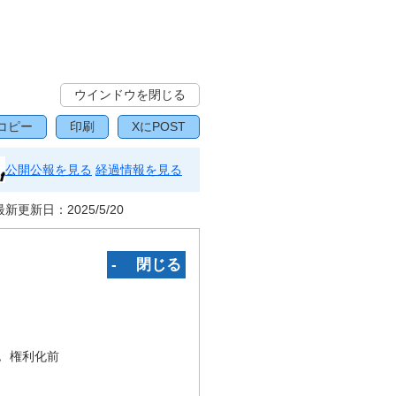
ウインドウを閉じる
コピー
印刷
XにPOST
公開公報を見る
経過情報を見る
最新更新日：
2025/5/20
‐ 閉じる
況
権利化前