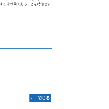
果を有する糸状菌であることを特徴とす
‐ 閉じる