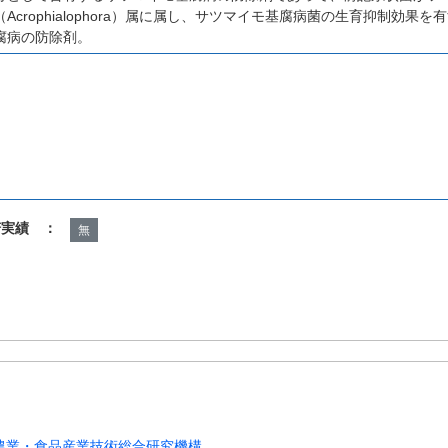
Acrophialophora）属に属し、サツマイモ基腐病菌の生育抑制効
腐病の防除剤。
諾実績 ：
無
農業・食品産業技術総合研究機構