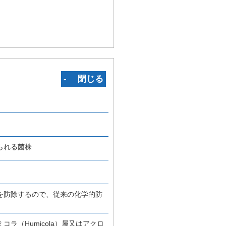
‐ 閉じる
られる菌株
を防除するので、従来の化学的防
（Humicola）属又はアクロ