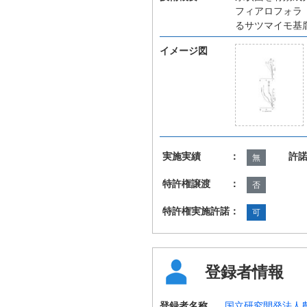
フィアロフォラ（
るサツマイモ基
イメージ図
実施実績 ：
許
無
特許権譲渡 ：
否
特許権実施許諾：
可
登録者情報
登録者名称
国立研究開発法人