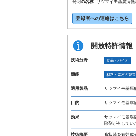
発明の名称
サツマイモ基腐病低
登録者への連絡はこちら
開放特許情報
技術分野
食品・バイオ
機能
材料・素材の製造
適用製品
サツマイモ基腐
目的
サツマイモ基腐
効果
サツマイモ基腐
除剤が有してい
技術概要
糸状菌を有効成分