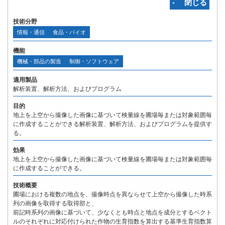
‐ 閉じる
技術分野
情報・通信
食品・バイオ
機能
機械・部品の製造
制御・ソフトウェア
適用製品
解析装置、解析方法、およびプログラム
目的
地上を上空から撮像した画像に基づいて検量線を圃場毎または対象範囲毎
に作成することができる解析装置、解析方法、およびプログラムを提供す
る。
効果
地上を上空から撮像した画像に基づいて検量線を圃場毎または対象範囲毎
に作成することができる。
技術概要
圃場における複数の地点を、撮像時点を異ならせて上空から撮像した時系
列の画像を取得する取得部と、
前記時系列の画像に基づいて、少なくとも時点と地点を成分とするベクト
ルのそれぞれに対応付けられた作物の生育指数を算出する基準生育指数算