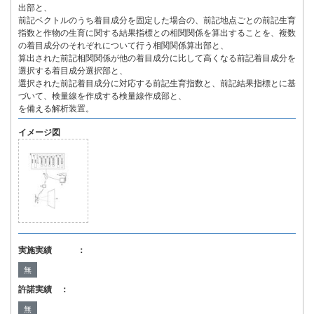
出部と、
前記ベクトルのうち着目成分を固定した場合の、前記地点ごとの前記生育
指数と作物の生育に関する結果指標との相関関係を算出することを、複数
の着目成分のそれぞれについて行う相関関係算出部と、
算出された前記相関関係が他の着目成分に比して高くなる前記着目成分を
選択する着目成分選択部と、
選択された前記着目成分に対応する前記生育指数と、前記結果指標とに基
づいて、検量線を作成する検量線作成部と、
を備える解析装置。
イメージ図
実施実績 ：
無
許諾実績 ：
無