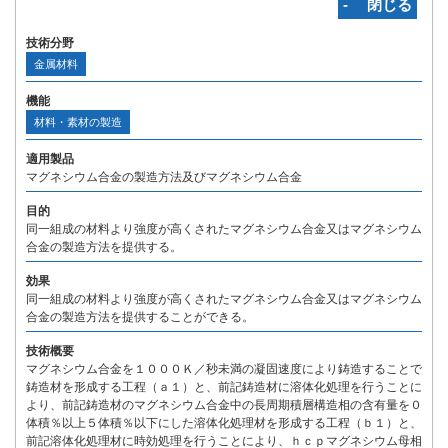
‐ 閉じる
技術分野
金属材料
機能
材料・素材の製造
適用製品
マグネシウム合金の製造方法及びマグネシウム合金
目的
同一組成の材料より強度が高くされたマグネシウム合金又はマグネシウム
合金の製造方法を提供する。
効果
同一組成の材料より強度が高くされたマグネシウム合金又はマグネシウム
合金の製造方法を提供することができる。
技術概要
マグネシウム合金を１０００Ｋ／秒未満の凝固速度により鋳造することで
鋳造材を形成する工程（ａ１）と、前記鋳造材に溶体化処理を行うことに
より、前記鋳造材のマグネシウム合金中の長周期積層構造相の含有量を０
体積％以上５体積％以下にした溶体化処理材を形成する工程（ｂ１）と、
前記溶体化処理材に時効処理を行うことにより、ｈｃｐマグネシウム母相