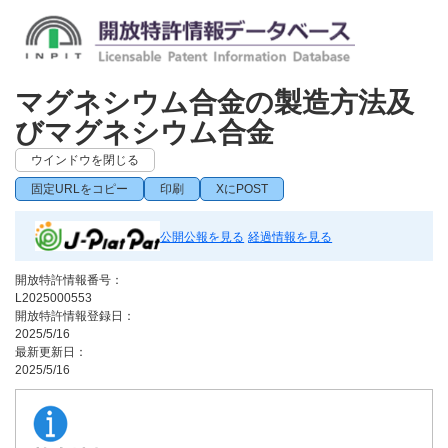
マグネシウム合金の製造方法及
びマグネシウム合金
ウインドウを閉じる
固定URLをコピー
印刷
XにPOST
公開公報を見る
経過情報を見る
開放特許情報番号：
L2025000553
開放特許情報登録日：
2025/5/16
最新更新日：
2025/5/16