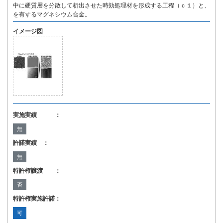
中に硬質層を分散して析出させた時効処理材を形成する工程（ｃ１）と、
を有するマグネシウム合金。
イメージ図
実施実績 ：
無
許諾実績 ：
無
特許権譲渡 ：
否
特許権実施許諾：
可