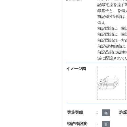
記録電流を流す
録素子と、を備
前記磁性細線は
備え、
前記凹部は、前
前記凹部は、前
前記凹部の一方
前記磁性細線は
前記凸部は磁性
域に配設されて
イメージ図
実施実績 ：
許
無
特許権譲渡 ：
否