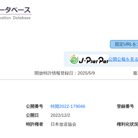
リ
固定URLを
公開公報を見
開放特許情報登録日：
2025/5/9
最
公開番号
特開2022-179046
登録番号
公開日
2022/12/2
特許権者
日本放送協会
権利化状