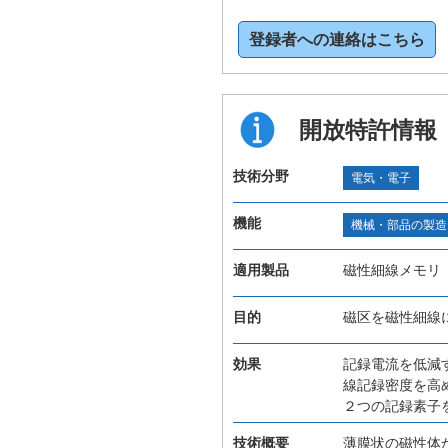
登録者への連絡はこちら
開放特許情報
技術分野
電気・電子
機能
機械・部品の製造
適用製品
磁性細線メモリ
目的
磁区を磁性細線
効果
記録電流を低減
線記録密度を高
２つの記録素子
技術概要
薄膜状の磁性体