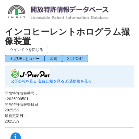
インコヒーレントホログラム撮
像装置
ウインドウを閉じる
固定URLをコピー
印刷
XにPOST
公開公報を見る
登録公報を見る
経過情報を見る
開放特許情報番号：
L2025000501
開放特許情報登録日：
2025/5/9
最新更新日：
2025/5/9