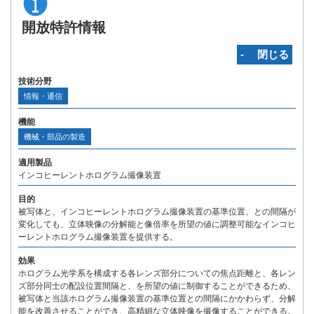
開放特許情報
‐ 閉じる
技術分野
情報・通信
機能
機械・部品の製造
適用製品
インコヒーレントホログラム撮像装置
目的
被写体と、インコヒーレントホログラム撮像装置の基準位置、との間隔が
変化しても、立体映像の分解能と像倍率を所望の値に調整可能なインコヒ
ーレントホログラム撮像装置を提供する。
効果
ホログラム光学系を構成する各レンズ部分についての焦点距離と、各レン
ズ部分同士の配設位置間隔と、を所望の値に制御することができるため、
被写体と当該ホログラム撮像装置の基準位置との間隔にかかわらず、分解
能を改善させることができ、高精細な立体映像を撮像することができる。