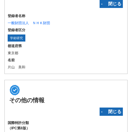
‐ 閉じる
登録者名称
一般財団法人 ＮＨＫ財団
登録者区分
学術研究
都道府県
東京都
名前
片山 美和
その他の情報
‐ 閉じる
国際特許分類
（IPC第8版）