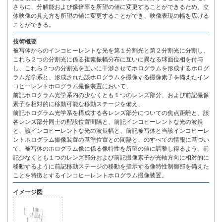
さらに、分解能および像倍率を所望の値に変更することができるため、立
体映像の見え方を所望の値に変更することができ、映像表現の幅を広げる
ことができる。
技術概要
被写体からのインコヒーレントな光を第１分割光と第２分割光に分割し、
これら２つの分割光に係る複素振幅分布に互いに異なる球面位相を付与
し、これら２つの分割光を互いに干渉させてホログラムを形成するホログ
ラム光学系と、形成された該ホログラムを撮像する撮像素子を備えたイン
コヒーレントホログラム撮像装置において、
前記ホログラム光学系内の少なくとも１つのレンズ部分、および前記撮像
素子を相対的に移動可能な移動ステージを備え、
前記ホログラム光学系を構成する各レンズ部分についての焦点距離と、該
各レンズ部分同士の配設位置間隔と、前記インコヒーレントな光の波長
と、該インコヒーレントな光の波長幅と、前記被写体と当該インコヒーレ
ントホログラム撮像装置の基準位置との間隔と、のすべての情報に基づい
て、被写体のホログラム像に係る像特性を所望の値に調整し得るよう、前
記少なくとも１つのレンズ部分および前記撮像素子が光軸方向に相対的に
移動するように前記移動ステージの移動を指示する像特性制御部を備えた
ことを特徴とするインコヒーレントホログラム撮像装置。
イメージ図