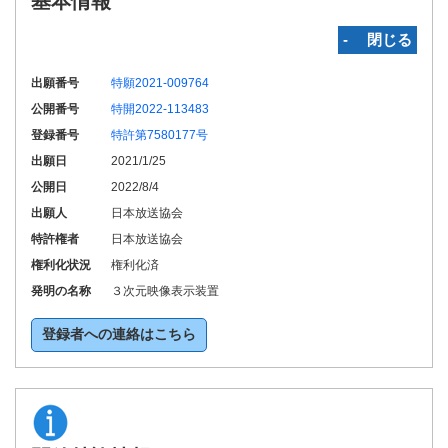
基本情報
‐ 閉じる
出願番号
特願2021-009764
公開番号
特開2022-113483
登録番号
特許第7580177号
出願日
2021/1/25
公開日
2022/8/4
出願人
日本放送協会
特許権者
日本放送協会
権利化状況
権利化済
発明の名称
３次元映像表示装置
登録者への連絡はこちら