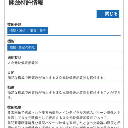
開放特許情報
‐ 閉じる
技術分野
情報・通信
電気・電子
機能
機械・部品の製造
適用製品
３次元映像表示装置
目的
簡易な構成で画素数が向上する３次元映像表示装置を提供する。
効果
簡易な構成で画素数が向上する３次元映像表示装置を提供することができ
る。
技術概要
要素画像で構成された要素画像群とインテグラル方式のパターン映像とを
重畳して３次元映像として表示する３次元映像表示装置であって、
前記要素画像群及び前記パターン映像を重畳したときの光線群の輝度と所