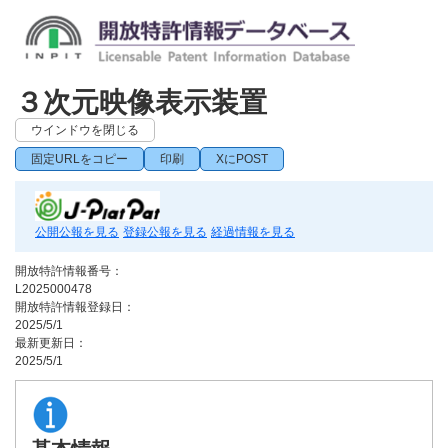
３次元映像表示装置
ウインドウを閉じる
固定URLをコピー
印刷
XにPOST
公開公報を見る
登録公報を見る
経過情報を見る
開放特許情報番号：
L2025000478
開放特許情報登録日：
2025/5/1
最新更新日：
2025/5/1