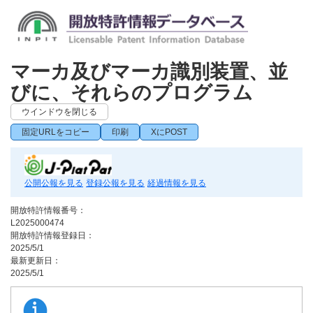
マーカ及びマーカ識別装置、並
びに、それらのプログラム
ウインドウを閉じる
固定URLをコピー
印刷
XにPOST
公開公報を見る
登録公報を見る
経過情報を見る
開放特許情報番号：
L2025000474
開放特許情報登録日：
2025/5/1
最新更新日：
2025/5/1