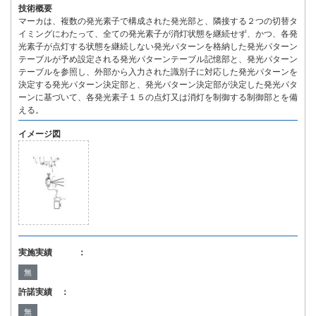
技術概要
マーカは、複数の発光素子で構成された発光部と、隣接する２つの切替タ
イミングにわたって、全ての発光素子が消灯状態を継続せず、かつ、各発
光素子が点灯する状態を継続しない発光パターンを格納した発光パターン
テーブルが予め設定される発光パターンテーブル記憶部と、発光パターン
テーブルを参照し、外部から入力された識別子に対応した発光パターンを
決定する発光パターン決定部と、発光パターン決定部が決定した発光パタ
ーンに基づいて、各発光素子１５の点灯又は消灯を制御する制御部とを備
える。
イメージ図
実施実績 ：
無
許諾実績 ：
無