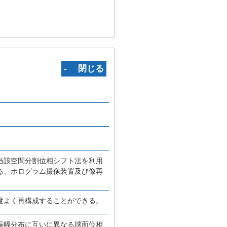
‐ 閉じる
当該空間分割位相シフト法を利用
る、ホログラム撮像装置及び像再
度よく再構成することができる。
振幅分布に互いに異なる球面位相