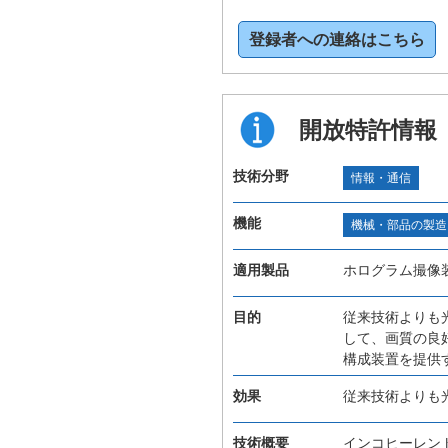
登録者への連絡はこちら
開放特許情報
技術分野
情報・通信
機能
機械・部品の製造
適用製品
ホログラム撮像
目的
従来技術よりも
して、画質の良
構成装置を提供
効果
従来技術よりも
技術概要
インコヒーレン