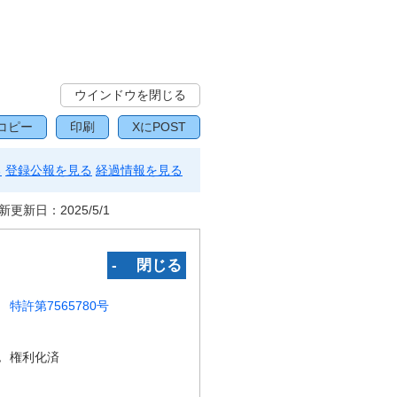
ウインドウを閉じる
コピー
印刷
XにPOST
る
登録公報を見る
経過情報を見る
新更新日：
2025/5/1
‐ 閉じる
特許第7565780号
況
権利化済