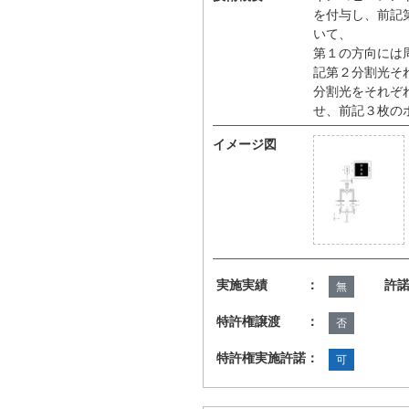
を付与し、前記
いて、
第１の方向には
記第２分割光そ
分割光をそれぞ
せ、前記３枚の
イメージ図
実施実績 ：
許
無
特許権譲渡 ：
否
特許権実施許諾：
可