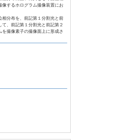
撮像するホログラム撮像装置にお
位相分布を、前記第１分割光と前
して、前記第１分割光と前記第２
ムを撮像素子の撮像面上に形成さ