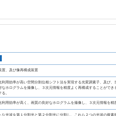
装置、及び像再構成装置
光利用効率が高い空間分割位相シフト法を実現する光変調素子、及び、
好なホログラムを撮像し、３次元情報を精度よく再構成することができ
する。
光利用効率が高く、画質の良好なホログラムを撮像し、３次元情報を精
トな光波を第１分割光と第２分割光に分割し、これら２つの光波の複素