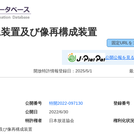
像装置及び像再構成装置
固定URLを
公開公報を見
開放特許情報登録日：
2025/5/1
最
公開番号
特開2022-097130
登録番号
公開日
2022/6/30
特許権者
日本放送協会
権利化状
及び像再構成装置