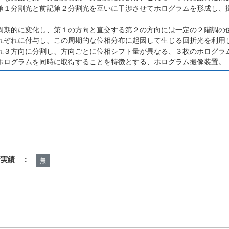
第１分割光と前記第２分割光を互いに干渉させてホログラムを形成し、
周期的に変化し、第１の方向と直交する第２の方向には一定の２階調の
れぞれに付与し、この周期的な位相分布に起因して生じる回折光を利用
れ３方向に分割し、方向ごとに位相シフト量が異なる、３枚のホログラ
ホログラムを同時に取得することを特徴とする、ホログラム撮像装置。
諾実績 ：
無