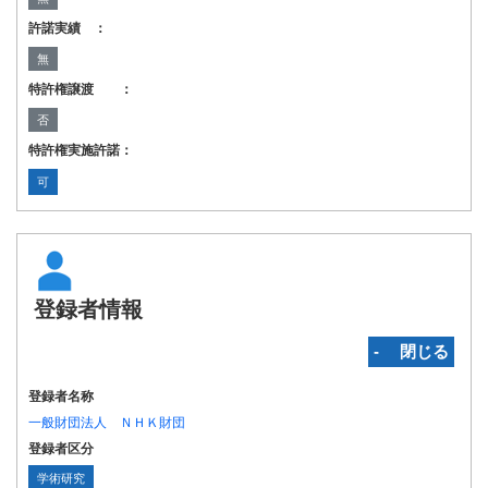
許諾実績 ：
無
特許権譲渡 ：
否
特許権実施許諾：
可
登録者情報
‐ 閉じる
登録者名称
一般財団法人 ＮＨＫ財団
登録者区分
学術研究