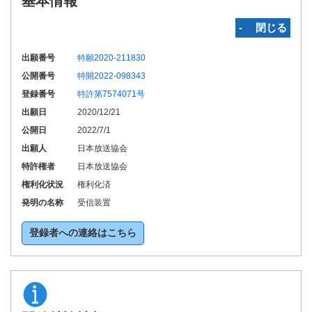
基本情報
‐ 閉じる
出願番号
特願2020-211830
公開番号
特開2022-098343
登録番号
特許第7574071号
出願日
2020/12/21
公開日
2022/7/1
出願人
日本放送協会
特許権者
日本放送協会
権利化状況
権利化済
発明の名称
受信装置
登録者への連絡はこちら