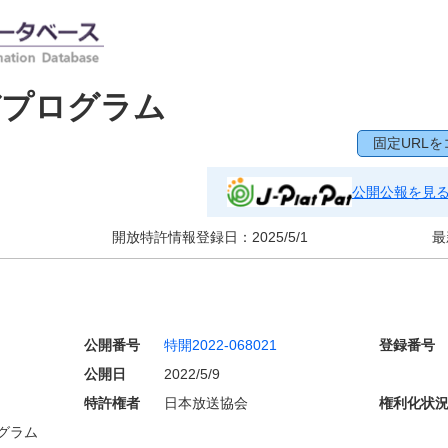
びプログラム
固定URLを
公開公報を見
開放特許情報登録日：
2025/5/1
最
公開番号
特開2022-068021
登録番号
公開日
2022/5/9
特許権者
日本放送協会
権利化状
グラム