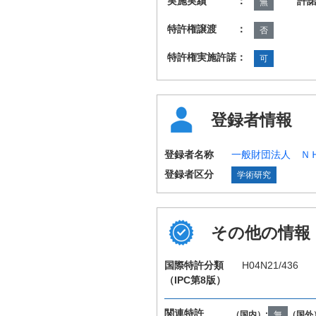
実施実績 ：
許
無
特許権譲渡 ：
否
特許権実施許諾：
可
登録者情報
登録者名称
一般財団法人 Ｎ
登録者区分
学術研究
その他の情報
国際特許分類
H04N21/436
（IPC第8版）
関連特許
（国内）:
無
（国外