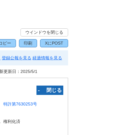
ウインドウを閉じる
コピー
印刷
XにPOST
る
登録公報を見る
経過情報を見る
新更新日：
2025/5/1
‐ 閉じる
特許第7630253号
況
権利化済