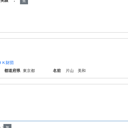
諾実績 ：
無
ＨＫ財団
都道府県
東京都
名前
片山 美和
）:
無