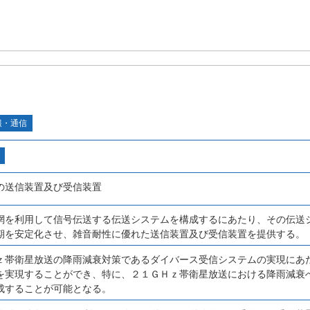
報・通信
の送信装置及び受信装置
網を利用して信号伝送する伝送システムを構成するにあたり、その伝送
期を安定化させ、雑音耐性に優れた送信装置及び受信装置を提供する。
ｚ帯衛星放送の降雨減衰対策であるダイバース受信システムの実現にあ
を実現することができ、特に、２１ＧＨｚ帯衛星放送における降雨減衰
成することが可能となる。