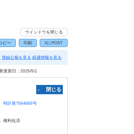
ウインドウを閉じる
コピー
印刷
XにPOST
る
登録公報を見る
経過情報を見る
新更新日：
2025/5/1
‐ 閉じる
特許第7564665号
況
権利化済