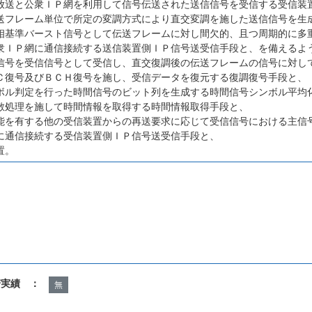
放送と公衆ＩＰ網を利用して信号伝送された送信信号を受信する受信装
送フレーム単位で所定の変調方式により直交変調を施した送信信号を生
相基準バースト信号として伝送フレームに対し間欠的、且つ周期的に多
衆ＩＰ網に通信接続する送信装置側ＩＰ信号送受信手段と、を備えるよ
信号を受信信号として受信し、直交復調後の伝送フレームの信号に対し
Ｃ復号及びＢＣＨ復号を施し、受信データを復元する復調復号手段と、
ボル判定を行った時間信号のビット列を生成する時間信号シンボル平均
散処理を施して時間情報を取得する時間情報取得手段と、
能を有する他の受信装置からの再送要求に応じて受信信号における主信
に通信接続する受信装置側ＩＰ信号送受信手段と、
置。
諾実績 ：
無