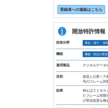
登録者への連絡はこちら
開放特許情報
技術分野
電気・電子
情
機能
機械・部品の製造
適用製品
デジタルデータ
目的
放送と公衆ＩＰ
号のフレーム同
効果
例えば２１ＧＨ
たフレーム同期
び受信装置を構