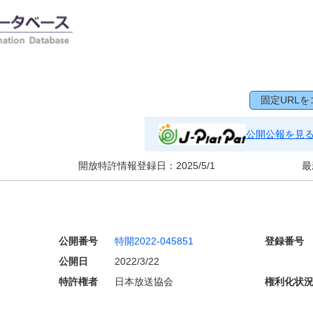
固定URLを
公開公報を見
開放特許情報登録日：
2025/5/1
最
公開番号
特開2022-045851
登録番号
公開日
2022/3/22
特許権者
日本放送協会
権利化状