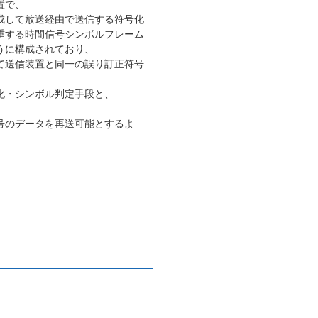
置で、
成して放送経由で送信する符号化
重する時間信号シンボルフレーム
うに構成されており、
て送信装置と同一の誤り訂正符号
化・シンボル判定手段と、
号のデータを再送可能とするよ