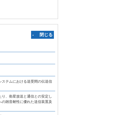
‐ 閉じる
システムにおける送受間の伝送信
たり、衛星放送と通信との安定し
への雑音耐性に優れた送信装置及