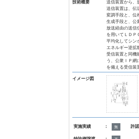
技術概要
送信装置から、
送信装置は、伝
変調手段と、位
生成手段と、公
放送経由の送信
を用いてＬＤＰ
平均化してシン
エネルギー逆拡
受信装置と同機
う、公衆ＩＰ網
を備える受信装
イメージ図
実施実績 ：
許
無
特許権譲渡 ：