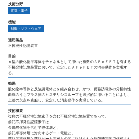
技術分野
電気・電子
機能
制御・ソフトウェア
適用製品
不揮発性記憶装置
目的
ｎ型の酸化物半導体をチャネルとして用いた複数のＡＦｅＦＥＴを有する
不揮発性記憶装置において、安定したＡＦｅＦＥＴの消去動作を実現す
る。
効果
酸化物半導体と反強誘電体とを組み合わせ、かつ、反強誘電体の分極特性
曲線のうちプラス側のヒステリシスループを選択的に用いることにより、
上述の欠点を克服し、安定した消去動作を実現している。
技術概要
複数の不揮発性記憶素子を含む不揮発性記憶装置であって、
前記不揮発性記憶素子は、
金属酸化物を含む半導体層と、
前記半導体層に対向するゲート電極と、
前記半導体層と前記ゲート電極との間に設けられた反強誘電体で構成され