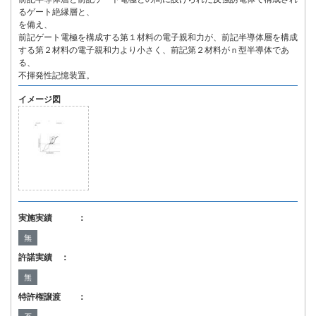
るゲート絶縁層と、
を備え、
前記ゲート電極を構成する第１材料の電子親和力が、前記半導体層を構成
する第２材料の電子親和力より小さく、前記第２材料がｎ型半導体であ
る、
不揮発性記憶装置。
イメージ図
実施実績 ：
無
許諾実績 ：
無
特許権譲渡 ：