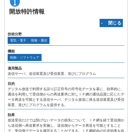
開放特許情報
‐ 閉じる
技術分野
電気・電子
情報・通信
機能
制御・ソフトウェア
適用製品
送信サーバ、送信装置及び受信装置、並びにプログラム
目的
デジタル放送で利用する誤り訂正符号の符号化データを基に、効率的に、
通信を利用して受信側からの再送要求に対しＩＰ網の通信品質に応じたデ
ータ再送を可能とする送信サーバ、デジタル放送に係る送信装置及び受信
装置、並びにプログラムを提供する。
効果
放送受信だけでは防げないデータの損失について、ＩＰ網を経て受信側か
ら送信側へ再送要求を実施し、送信側からデータ再送を可能とすること
で、受信側でデータを補完することができる。ＩＰ網経由の伝送効率を向