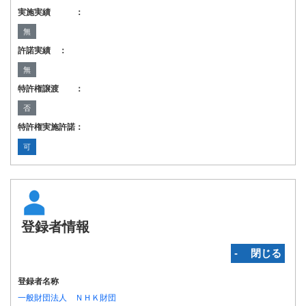
実施実績 ：
無
許諾実績 ：
無
特許権譲渡 ：
否
特許権実施許諾：
可
登録者情報
‐ 閉じる
登録者名称
一般財団法人 ＮＨＫ財団