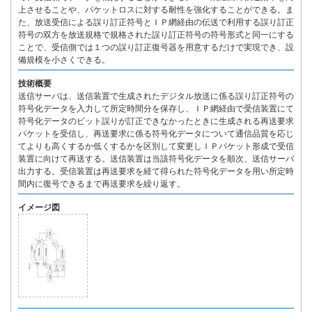
上させることや、パケットロスに対する耐性を強化することができる。ま
た、放送受信による誤り訂正符号とＩＰ網経由の伝送で利用する誤り訂正
符号の双方を放送規格で規格された誤り訂正符号の符号形式と同一にする
ことで、受信側では１つの誤り訂正復号器を用意するだけで実現でき、設
備規模を小さくできる。
技術概要
送信サーバは、送信装置で生成されたデジタル放送に係る誤り訂正符号の
符号化データを入力して所定時間分を保存し、ＩＰ網経由で受信装置にて
符号化データのビット誤りが訂正できなかったときに生成される再送要求
パケットを受信し、再送要求に係る符号化データについて通信品質を応じ
てよりも高くするか低くするかを区別して変更しＩＰパケット形成で受信
装置に向けて再送する。送信装置は当該符号化データを順次、送信サーバ
出力する。受信装置は再送要求を経て得られた符号化データを用い所定時
間内に復号できるまで再送要求を繰り返す。
イメージ図