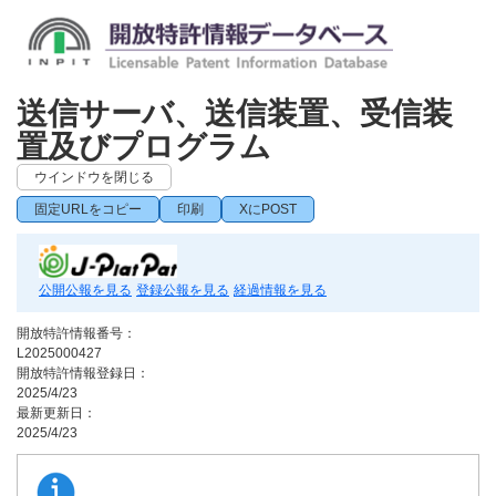
送信サーバ、送信装置、受信装
置及びプログラム
ウインドウを閉じる
固定URLをコピー
印刷
XにPOST
公開公報を見る
登録公報を見る
経過情報を見る
開放特許情報番号：
L2025000427
開放特許情報登録日：
2025/4/23
最新更新日：
2025/4/23