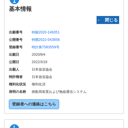
基本情報
‐ 閉じる
出願番号
特願2020-149351
公開番号
特開2022-043858
登録番号
特許第7583559号
出願日
2020/9/4
公開日
2022/3/16
出願人
日本放送協会
特許権者
日本放送協会
権利化状況
権利化済
発明の名称
移動局装置および無線通信システム
登録者への連絡はこちら