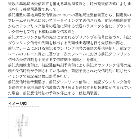
複数の基地局送受信装置を備える基地局装置と、時分割複信方式により通
信を行う移動局装置であって、
前記複数の基地局送受信装置の中の一の基地局送受信装置から、固定長の
フレームそれぞれにおいて同一タイミングで送信される、前記移動局装置
からのアップリンク信号の送信に関する伝送パラメータを含む、ダウンリ
ンク信号を受信する移動局送受信装置と、
前記ダウンリンク信号の先頭に含まれるプリアンブル信号に基づき、前記
ダウンリンク信号の先頭を検出する先頭検出処理を行う先頭検出部と、
前記フレームにおける前記ダウンリンク信号の先頭の受信時刻と、前記フ
レームのフレーム長とに基づき、次のフレームにおける前記ダウンリンク
信号の受信時刻を予測する受信時刻予測部と、を備え、
前記先頭検出部は、前記受信時刻予測部により前記ダウンリンク信号の先
頭の受信時刻が予測されている場合、前記予測された受信時刻に応じたタ
イミングで前記先頭検出処理を行い、
前記受信時刻予測部は、前記ダウンリンク信号に、前記ダウンリンク信号
を送信する基地局送受信装置の切り替えを通知する切替通知が含まれてい
た場合、前記受信時刻の予測を停止する、移動局装置。
イメージ図