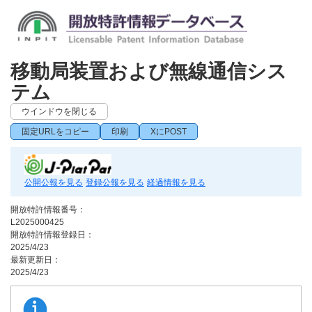
移動局装置および無線通信シス
テム
ウインドウを閉じる
固定URLをコピー
印刷
XにPOST
公開公報を見る
登録公報を見る
経過情報を見る
開放特許情報番号：
L2025000425
開放特許情報登録日：
2025/4/23
最新更新日：
2025/4/23