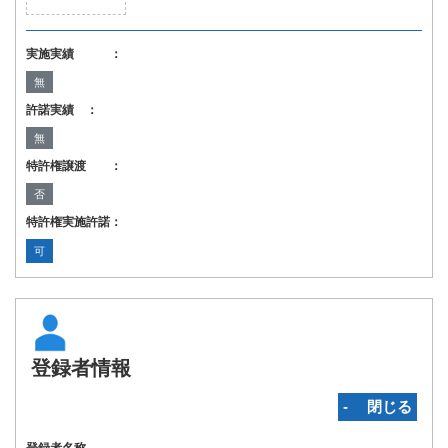
実施実績 ：
無
許諾実績 ：
無
特許権譲渡 ：
否
特許権実施許諾：
可
登録者情報
‐ 閉じる