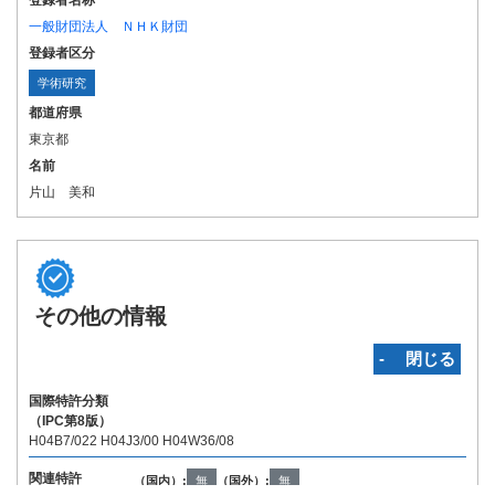
登録者名称
一般財団法人 ＮＨＫ財団
登録者区分
学術研究
都道府県
東京都
名前
片山 美和
その他の情報
‐ 閉じる
国際特許分類
（IPC第8版）
H04B7/022 H04J3/00 H04W36/08
関連特許
（国内）:
無
（国外）:
無