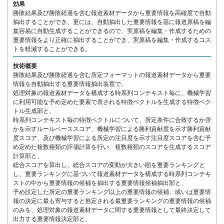
効果
勝敗結果及び勝敗経過を含む報道素材データから重要情報を高確度で自動
抽出することができ、更には、自動抽出した重要情報を基に報道原稿を編
集容易に自動生成することができるので、実原稿を編集・作成するための
重要情報をより正確に抽出することができ、実原稿を編集・作成するコス
トを軽減することができる。
技術概要
勝敗結果及び勝敗経過を含む所定フォーマットの報道素材データから重要
情報を自動抽出する重要情報抽出装置で、
処理対象の報道素材データを構成する時系列コンテキスト毎に、機械学習
に利用可能な予め定めた要素で表される特徴ベクトルを生成する特徴ベク
トル生成部と、
時系列コンテキスト毎の特徴ベクトルについて、所定条件に合致するか否
かを示すルールベーススコア、機械学習による勝利貢献度を示す勝利貢献
度スコア、及び機械学習による所定の注目度を示す注目度スコアを含む予
め定めた複数種類の評価計算を行い、複数種類のスコアを生成するスコア
計算部と、
総合スコアを算出し、総合スコアの変動が大きい順を重要ランキングと
し、重要ランキングに基づいて報道素材データを構成する時系列コンテキ
ストの中から重要情報の候補を抽出する重要情報候補抽出部と、
予め設定した所定の重要ランキング以上の重要情報の候補、或いは重要情
報の決定に最も寄与すると推定される最重要ランキングの重要情報の候補
のみを、処理対象の報道素材データに関する重要情報として最終決定して
出力する重要情報決定部と、