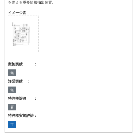
を備える重要情報抽出装置。
イメージ図
実施実績 ：
無
許諾実績 ：
無
特許権譲渡 ：
否
特許権実施許諾：
可