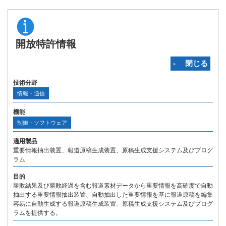
開放特許情報
‐ 閉じる
技術分野
情報・通信
機能
制御・ソフトウェア
適用製品
重要情報抽出装置、報道原稿生成装置、原稿生成支援システム及びプログ
ラム
目的
勝敗結果及び勝敗経過を含む報道素材データから重要情報を高確度で自動
抽出する重要情報抽出装置、自動抽出した重要情報を基に報道原稿を編集
容易に自動生成する報道原稿生成装置、原稿生成支援システム及びプログ
ラムを提供する。