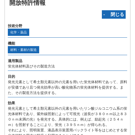
開放特許情報
‐ 閉じる
技術分野
化学・薬品
機能
材料・素材の製造
適用製品
蛍光体材料及びその製造方法
目的
発光元素として希土類元素以外の元素を用いた蛍光体材料であって、原料
が安価であり且つ発光効率が高い酸化物系の蛍光体材料を提供する。ま
た、その製造方法を提供する。
効果
発光元素として希土類元素以外の元素を用いたリン酸ジルコニウム系の蛍
光体材料であり、紫外線照射によって可視光（波長が３８０ｎｍ以上８３
０ｎｍ未満の光）を発光する。具体的には、例えば、励起光（２５４ｎ
ｍ）を照射することにより、蛍光（３９５ｎｍ）が得られる。
それにより、照明装置、液晶表示装置用バックライト等をはじめとする蛍