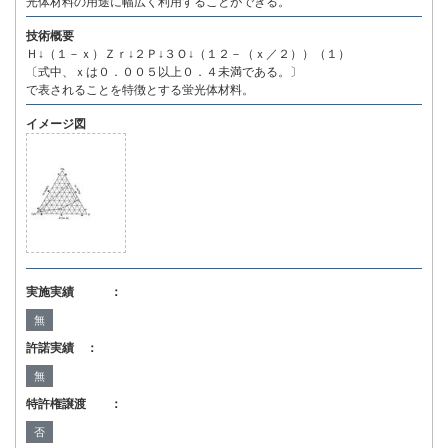
光体材料の用途に幅広く利用することができる。
技術概要
Ｈ↓（１－ｘ）Ｚｒ↓２Ｐ↓３Ｏ↓（１２－（ｘ／２））（１）
〔式中、ｘは０．００５以上０．４未満である。〕
で表されることを特徴とする蛍光体材料。
イメージ図
実施実績 ：
無
許諾実績 ：
無
特許権譲渡 ：
否