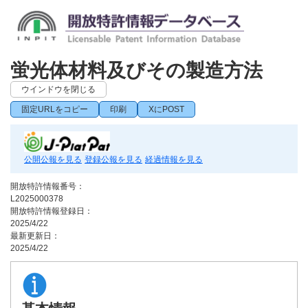
蛍光体材料及びその製造方法
ウインドウを閉じる
固定URLをコピー
印刷
XにPOST
公開公報を見る
登録公報を見る
経過情報を見る
開放特許情報番号：
L2025000378
開放特許情報登録日：
2025/4/22
最新更新日：
2025/4/22