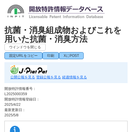
抗菌・消臭組成物およびこれを
用いた抗菌・消臭方法
ウインドウを閉じる
固定URLをコピー
印刷
XにPOST
公開公報を見る
登録公報を見る
経過情報を見る
開放特許情報番号：
L2025000359
開放特許情報登録日：
2025/4/22
最新更新日：
2025/5/8