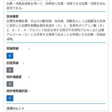
抗菌・消臭組成物を用いて、効果的に抗菌・消臭できる抗菌・消臭方法を
提供できる。
技術概要
抗菌性無機金属、又はその酸化物、塩化物、硝酸塩もしくは硫酸塩を担体
に担持した抗菌性無機金属含有成分（Ａ）と、塩基性ポリアミノ酸（Ｂ）
と、α－１，４－グルコシド結合を有する高分子水溶性グルカンまたは糖
アルコール（Ｃ）とを含有する液体であることを特徴とする抗菌・消臭組
成物。
実施実績 ：
有
許諾実績 ：
無
特許権譲渡 ：
否
特許権実施許諾：
可
活用のヒント