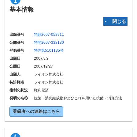
基本情報
‐ 閉じる
出願番号
特願2007-052911
公開番号
特開2007-332130
登録番号
特許第5101135号
出願日
2007/3/2
公開日
2007/12/27
出願人
ライオン株式会社
特許権者
ライオン株式会社
権利化状況
権利化済
発明の名称
抗菌・消臭組成物およびこれを用いた抗菌・消臭方法
登録者への連絡はこちら