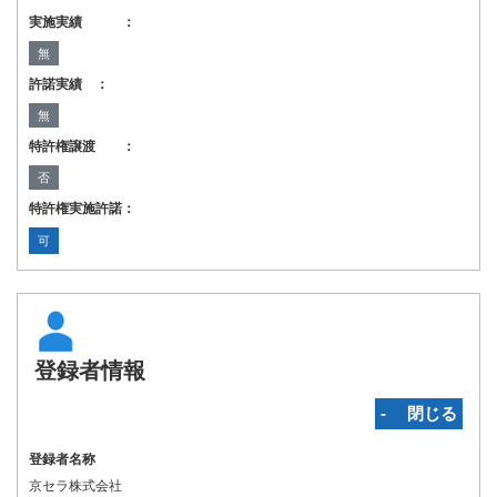
実施実績 ：
無
許諾実績 ：
無
特許権譲渡 ：
否
特許権実施許諾：
可
登録者情報
‐ 閉じる
登録者名称
京セラ株式会社