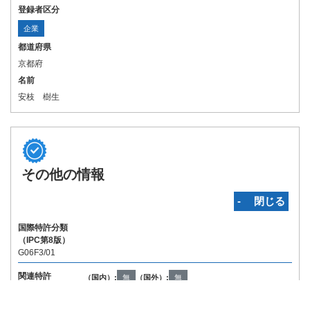
登録者区分
企業
都道府県
京都府
名前
安枝 樹生
その他の情報
‐ 閉じる
国際特許分類
（IPC第8版）
G06F3/01
関連特許
（国内）:
無
（国外）:
無