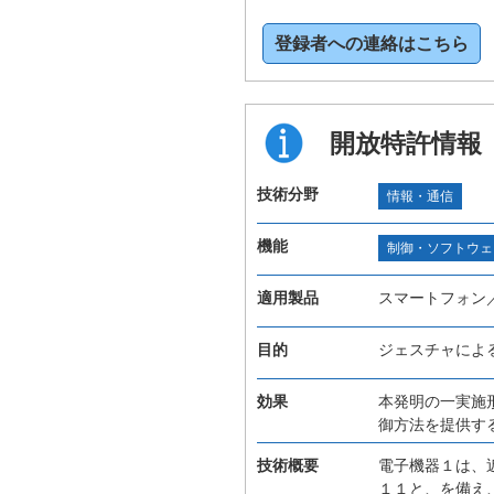
登録者への連絡はこちら
開放特許情報
技術分野
情報・通信
機能
制御・ソフトウェ
適用製品
スマートフォン
目的
ジェスチャによ
効果
本発明の一実施
御方法を提供す
技術概要
電子機器１は、
１１と、を備え