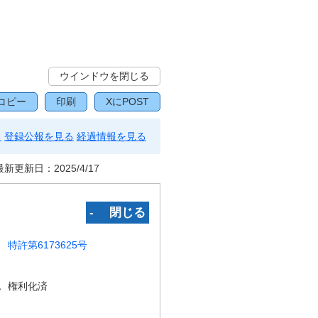
ウインドウを閉じる
コピー
印刷
XにPOST
る
登録公報を見る
経過情報を見る
最新更新日：
2025/4/17
‐ 閉じる
特許第6173625号
況
権利化済