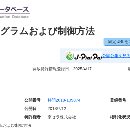
ログラムおよび制御方法
固定URLを
公開公報を見
開放特許情報登録日：
2025/4/17
公開番号
特開2018-109874
登録番号
公開日
2018/7/12
特許権者
京セラ株式会社
権利化状
ムおよび制御方法