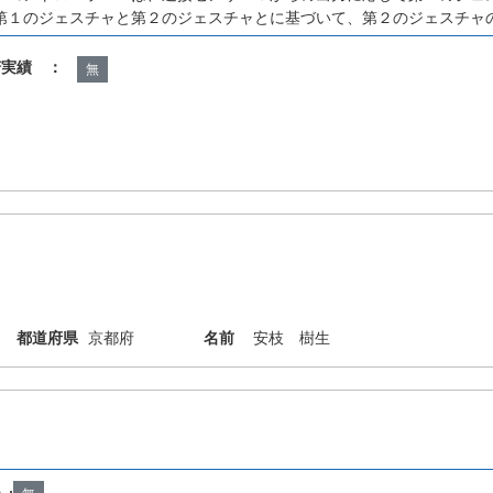
第１のジェスチャと第２のジェスチャとに基づいて、第２のジェスチャ
諾実績 ：
無
都道府県
京都府
名前
安枝 樹生