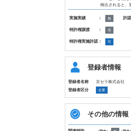
検出されると、
実施実績 ：
許
無
特許権譲渡 ：
否
特許権実施許諾：
可
登録者情報
登録者名称
京セラ株式会社
登録者区分
企業
その他の情報
関連特許