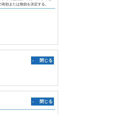
の有効または無効を決定する。
‐ 閉じる
‐ 閉じる