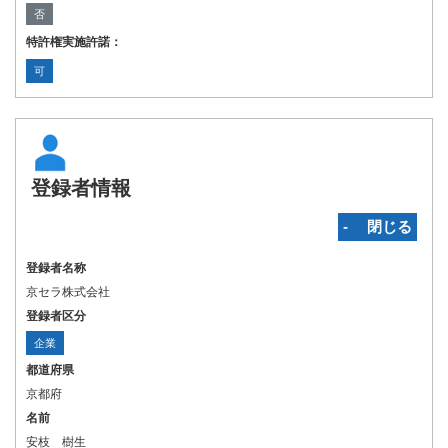
否
特許権実施許諾：
可
登録者情報
‐ 閉じる
登録者名称
京セラ株式会社
登録者区分
企業
都道府県
京都府
名前
安枝 樹生