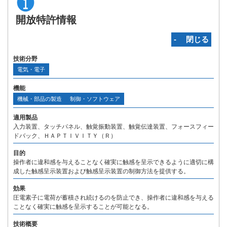
開放特許情報
‐ 閉じる
技術分野
電気・電子
機能
機械・部品の製造
制御・ソフトウェア
適用製品
入力装置、タッチパネル、触覚振動装置、触覚伝達装置、フォースフィー
ドバック、ＨＡＰＴＩＶＩＴＹ（Ｒ）
目的
操作者に違和感を与えることなく確実に触感を呈示できるように適切に構
成した触感呈示装置および触感呈示装置の制御方法を提供する。
効果
圧電素子に電荷が蓄積され続けるのを防止でき、操作者に違和感を与える
ことなく確実に触感を呈示することが可能となる。
技術概要