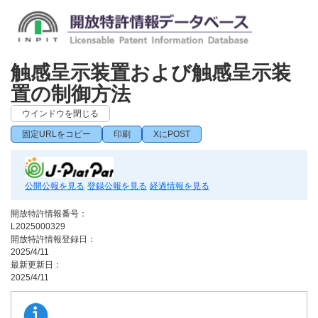
触感呈示装置および触感呈示装
置の制御方法
ウインドウを閉じる
固定URLをコピー
印刷
XにPOST
公開公報を見る
登録公報を見る
経過情報を見る
開放特許情報番号：
L2025000329
開放特許情報登録日：
2025/4/11
最新更新日：
2025/4/11