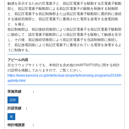
触感を呈示するための圧電素子と、前記圧電素子を駆動する圧電素子駆動
部と、前記圧電素子駆動部による前記圧電素子の駆動を制御する制御部
と、前記圧電素子を前記制御部または前記圧電素子駆動部に選択的に接続
する接続切換部と、前記圧電素子に蓄積された電荷を放電する放電回路
と、を備え、
前記制御部は、前記接続切換部により前記圧電素子を前記圧電素子駆動部
に接続して、該圧電素子駆動部により前記圧電素子を駆動して触感を呈示
し、その後、前記接続切換部により前記圧電素子を当該制御部に接続し
て、前記放電回路により前記圧電素子に蓄積されている電荷を放電するよ
うに制御する。
アピール内容
京セラウェブサイトでも、本特許を含め他のHAPTIVITY(R)に関する特許
の説明を掲載しておりますので、ご覧ください。
https://www.kyocera.co.jp/intellectual-property/licensing-programs/2018/h
aptivity.html
実施実績 ：
試作
許諾実績 ：
有
特許権譲渡 ：