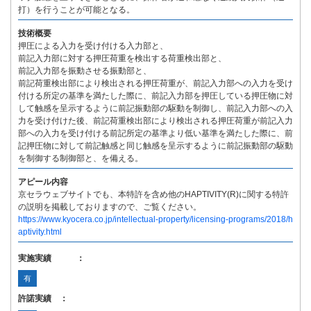
打）を行うことが可能となる。
技術概要
押圧による入力を受け付ける入力部と、
前記入力部に対する押圧荷重を検出する荷重検出部と、
前記入力部を振動させる振動部と、
前記荷重検出部により検出される押圧荷重が、前記入力部への入力を受け
付ける所定の基準を満たした際に、前記入力部を押圧している押圧物に対
して触感を呈示するように前記振動部の駆動を制御し、前記入力部への入
力を受け付けた後、前記荷重検出部により検出される押圧荷重が前記入力
部への入力を受け付ける前記所定の基準より低い基準を満たした際に、前
記押圧物に対して前記触感と同じ触感を呈示するように前記振動部の駆動
を制御する制御部と、を備える。
アピール内容
京セラウェブサイトでも、本特許を含め他のHAPTIVITY(R)に関する特許
の説明を掲載しておりますので、ご覧ください。
https://www.kyocera.co.jp/intellectual-property/licensing-programs/2018/h
aptivity.html
実施実績 ：
有
許諾実績 ：