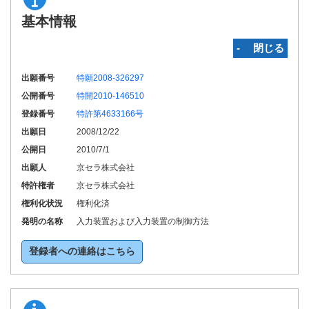
基本情報
‐ 閉じる
出願番号
特願2008-326297
公開番号
特開2010-146510
登録番号
特許第4633166号
出願日
2008/12/22
公開日
2010/7/1
出願人
京セラ株式会社
特許権者
京セラ株式会社
権利化状況
権利化済
発明の名称
入力装置および入力装置の制御方法
登録者への連絡はこちら