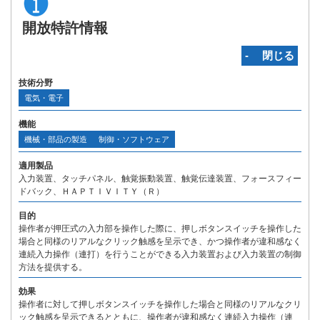
開放特許情報
‐ 閉じる
技術分野
電気・電子
機能
機械・部品の製造
制御・ソフトウェア
適用製品
入力装置、タッチパネル、触覚振動装置、触覚伝達装置、フォースフィー
ドバック、ＨＡＰＴＩＶＩＴＹ（Ｒ）
目的
操作者が押圧式の入力部を操作した際に、押しボタンスイッチを操作した
場合と同様のリアルなクリック触感を呈示でき、かつ操作者が違和感なく
連続入力操作（連打）を行うことができる入力装置および入力装置の制御
方法を提供する。
効果
操作者に対して押しボタンスイッチを操作した場合と同様のリアルなクリ
ック触感を呈示できるとともに、操作者が違和感なく連続入力操作（連