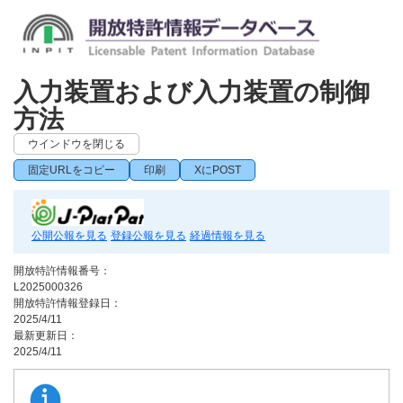
入力装置および入力装置の制御
方法
ウインドウを閉じる
固定URLをコピー
印刷
XにPOST
公開公報を見る
登録公報を見る
経過情報を見る
開放特許情報番号：
L2025000326
開放特許情報登録日：
2025/4/11
最新更新日：
2025/4/11