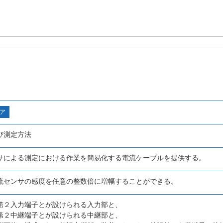
ア
び測定方法
サによる測定における作業を簡易化する電流ケーブルを提供する。
流センサの感度を任意の整数倍に増幅することができる。
第２入力端子とが設けられる入力部と、
第２中継端子とが設けられる中継部と、