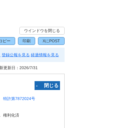
ウインドウを閉じる
コピー
印刷
XにPOST
る
登録公報を見る
経過情報を見る
新更新日：
2026/7/31
‐ 閉じる
特許第7872024号
況
権利化済