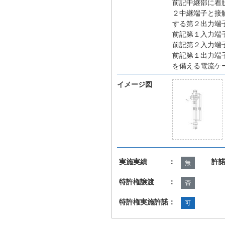
前記中継部に着
２中継端子と接
する第２出力端
前記第１入力端
前記第２入力端
前記第１出力端
を備える電流ケ
イメージ図
実施実績 ：
許
無
特許権譲渡 ：
否
特許権実施許諾：
可