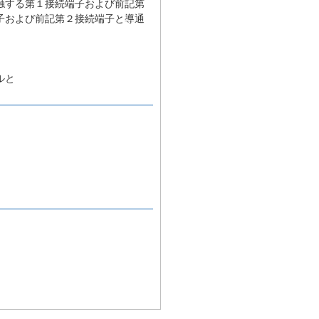
触する第１接続端子および前記第
子および前記第２接続端子と導通
ルと