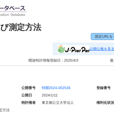
及び測定方法
固定URLを
公開公報を見
開放特許情報登録日：
2025/4/3
最
公開番号
特開2024-002536
登録番号
公開日
2024/1/11
特許権者
東京都公立大学法人
権利化状
定方法