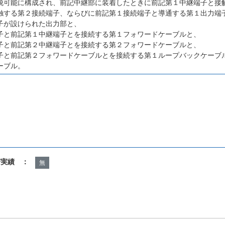
脱可能に構成され、前記中継部に装着したときに前記第１中継端子と接
触する第２接続端子、ならびに前記第１接続端子と導通する第１出力端
子が設けられた出力部と、
子と前記第１中継端子とを接続する第１フォワードケーブルと、
子と前記第２中継端子とを接続する第２フォワードケーブルと、
子と前記第２フォワードケーブルとを接続する第１ループバックケーブ
ーブル。
諾実績 ：
無