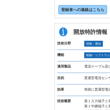
登録者への連絡はこちら
開放特許情報
技術分野
情報・通信
機能
制御・ソフトウェ
適用製品
電流ケーブル及
目的
貫通型電流セン
効果
簡易に貫通型電
技術概要
第１入力端子と
第１中継端子と