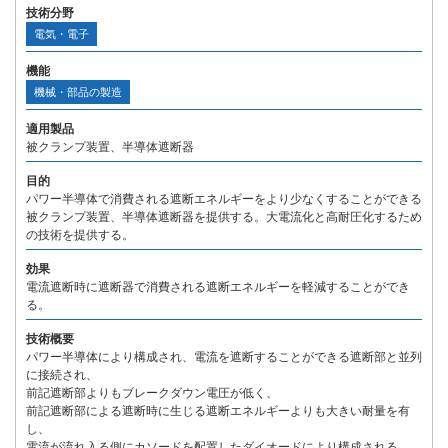
技術分野
電気・電子
機能
機械・部品の製造
適用製品
被クランプ装置、半導体遮断器
目的
パワー半導体で消費される遮断エネルギーをより少なくすることができる
被クランプ装置、半導体遮断器を提供する。大電流化と高耐圧化するため
の技術を提供する。
効果
電流遮断時に遮断器で消費される遮断エネルギーを軽減することができ
る。
技術概要
パワー半導体により構成され、電流を遮断することができる遮断部と並列
に接続され、
前記遮断部よりもブレークダウン電圧が低く、
前記遮断部による遮断時に生じる遮断エネルギーよりも大きい耐量を有
し、
電流が流れ入る側にカソードを配置したダイオードにより構成される、