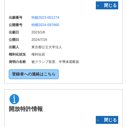
‐ 閉じる
出願番号
特願2023-001274
公開番号
特開2024-097660
出願日
2023/1/6
公開日
2024/7/19
出願人
東京都公立大学法人
権利化状況
権利化前
発明の名称
被クランプ装置、半導体遮断器
登録者への連絡はこちら
開放特許情報
‐ 閉じる