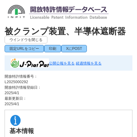
被クランプ装置、半導体遮断器
ウインドウを閉じる
固定URLをコピー
印刷
XにPOST
公開公報を見る
経過情報を見る
開放特許情報番号：
L2025000292
開放特許情報登録日：
2025/4/1
最新更新日：
2025/4/1
基本情報