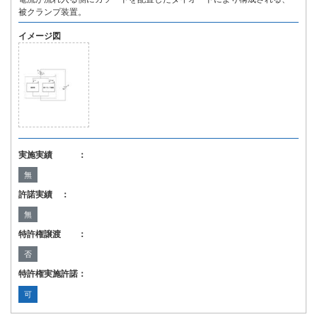
被クランプ装置。
イメージ図
実施実績 ：
無
許諾実績 ：
無
特許権譲渡 ：
否
特許権実施許諾：
可