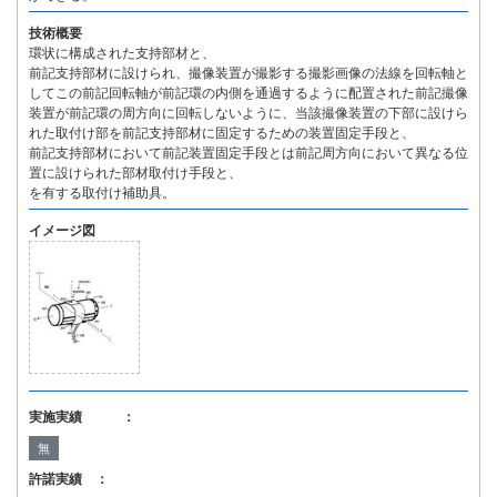
技術概要
環状に構成された支持部材と、
前記支持部材に設けられ、撮像装置が撮影する撮影画像の法線を回転軸と
してこの前記回転軸が前記環の内側を通過するように配置された前記撮像
装置が前記環の周方向に回転しないように、当該撮像装置の下部に設けら
れた取付け部を前記支持部材に固定するための装置固定手段と、
前記支持部材において前記装置固定手段とは前記周方向において異なる位
置に設けられた部材取付け手段と、
を有する取付け補助具。
イメージ図
実施実績 ：
無
許諾実績 ：