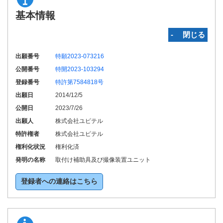
基本情報
‐ 閉じる
出願番号
特願2023-073216
公開番号
特開2023-103294
登録番号
特許第7584818号
出願日
2014/12/5
公開日
2023/7/26
出願人
株式会社ユピテル
特許権者
株式会社ユピテル
権利化状況
権利化済
発明の名称
取付け補助具及び撮像装置ユニット
登録者への連絡はこちら