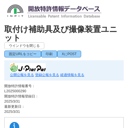
取付け補助具及び撮像装置ユニ
ット
ウインドウを閉じる
固定URLをコピー
印刷
XにPOST
公開公報を見る
登録公報を見る
経過情報を見る
開放特許情報番号：
L2025000290
開放特許情報登録日：
2025/3/31
最新更新日：
2025/3/31