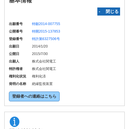
基本情報
‐ 閉じる
出願番号
特願2014-007755
公開番号
特開2015-137853
登録番号
特許第6327506号
出願日
2014/1/20
公開日
2015/7/30
出願人
株式会社関電工
特許権者
株式会社関電工
権利化状況
権利化済
発明の名称
絶縁監視装置
登録者への連絡はこちら