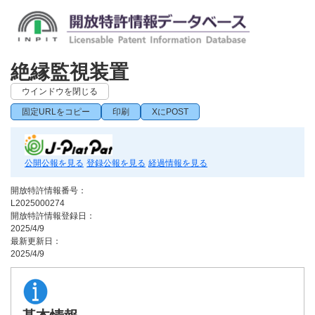
絶縁監視装置
ウインドウを閉じる
固定URLをコピー
印刷
XにPOST
公開公報を見る
登録公報を見る
経過情報を見る
開放特許情報番号：
L2025000274
開放特許情報登録日：
2025/4/9
最新更新日：
2025/4/9