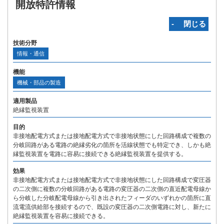
開放特許情報
‐ 閉じる
技術分野
情報・通信
機能
機械・部品の製造
適用製品
絶縁監視装置
目的
非接地配電方式または接地配電方式で非接地状態にした回路構成で複数の
分岐回路がある電路の絶縁劣化の箇所を活線状態でも特定でき、しかも絶
縁監視装置を電路に容易に接続できる絶縁監視装置を提供する。
効果
非接地配電方式または接地配電方式で非接地状態にした回路構成で変圧器
の二次側に複数の分岐回路がある電路の変圧器の二次側の直近配電母線か
ら分岐した分岐配電母線から引き出されたフィーダのいずれかの箇所に直
流電流供給部を接続するので、既設の変圧器の二次側電路に対し、新たに
絶縁監視装置を容易に接続できる。