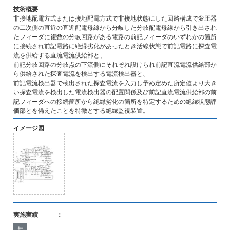
技術概要
非接地配電方式または接地配電方式で非接地状態にした回路構成で変圧器
の二次側の直近の直近配電母線から分岐した分岐配電母線から引き出され
たフィーダに複数の分岐回路がある電路の前記フィーダのいずれかの箇所
に接続され前記電路に絶縁劣化があったとき活線状態で前記電路に探査電
流を供給する直流電流供給部と、
前記分岐回路の分岐点の下流側にそれぞれ設けられ前記直流電流供給部か
ら供給された探査電流を検出する電流検出器と、
前記電流検出器で検出された探査電流を入力し予め定めた所定値より大き
い探査電流を検出した電流検出器の配置関係及び前記直流電流供給部の前
記フィーダへの接続箇所から絶縁劣化の箇所を特定するための絶縁状態評
価部とを備えたことを特徴とする絶縁監視装置。
イメージ図
実施実績 ：
無