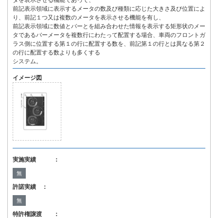
タを表示させる機能であって、
前記表示領域に表示するメータの数及び種類に応じた大きさ及び位置によ
り、前記１つ又は複数のメータを表示させる機能を有し、
前記表示領域に数値とバーとを組み合わせた情報を表示する矩形状のメー
タであるバーメータを複数行にわたって配置する場合、車両のフロントガ
ラス側に位置する第１の行に配置する数を、前記第１の行とは異なる第２
の行に配置する数よりも多くする
システム。
イメージ図
実施実績 ：
無
許諾実績 ：
無
特許権譲渡 ：