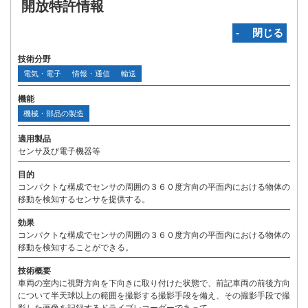
開放特許情報
‐ 閉じる
技術分野
電気・電子
情報・通信
輸送
機能
機械・部品の製造
適用製品
センサ及び電子機器等
目的
コンパクトな構成でセンサの周囲の３６０度方向の平面内における物体の
移動を検知するセンサを提供する。
効果
コンパクトな構成でセンサの周囲の３６０度方向の平面内における物体の
移動を検知することができる。
技術概要
車両の室内に視野方向を下向きに取り付けた状態で、前記車両の前後方向
について半天球以上の範囲を撮影する撮影手段を備え、その撮影手段で撮