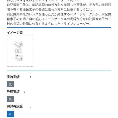
影した画像を記録するドライブレコーダーであって、
前記撮影手段は、前記車両の前後方向を撮影した画像が、長方形の撮影領
域を有する撮像素子の長辺に沿った方向に結像するようにし、
前記撮影手段のレンズを通った光が結像するイメージサークルが、前記撮
像素子の短辺方向の前記イメージサークルの周縁部分が前記撮像素子の一
対の長辺の外側に位置するようにしたドライブレコーダー。
イメージ図
実施実績 ：
無
許諾実績 ：
無
特許権譲渡 ：
可