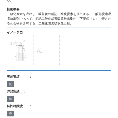
る。
技術概要
二酸化炭素を吸収し、吸収後の前記二酸化炭素を放出する、二酸化炭素吸
収放出剤であって、前記二酸化炭素吸収放出剤が、下記式（１）で表され
る化合物を含有する、二酸化炭素吸収放出剤。
イメージ図
実施実績 ：
無
許諾実績 ：
無
特許権譲渡 ：
否