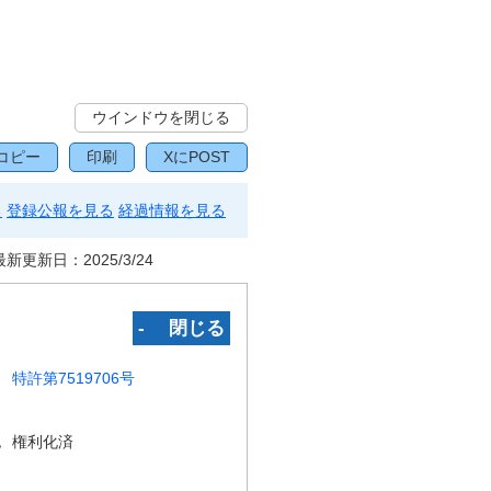
ウインドウを閉じる
コピー
印刷
XにPOST
る
登録公報を見る
経過情報を見る
最新更新日：
2025/3/24
‐ 閉じる
特許第7519706号
況
権利化済