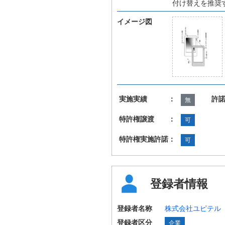
付け替えを推奨
イメージ図
実施実績 ：
許
無
特許権譲渡 ：
可
特許権実施許諾：
可
登録者情報
登録者名称
株式会社ユピテル
登録者区分
企業