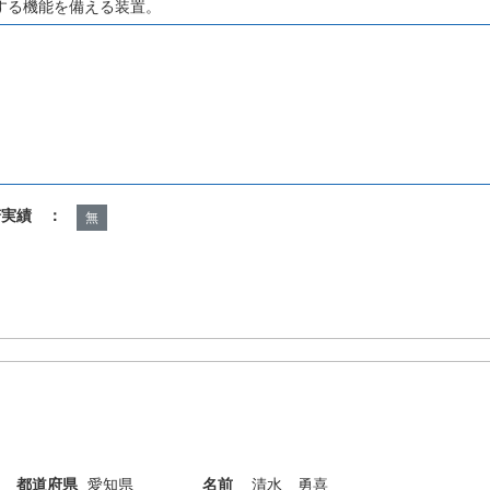
する機能を備える装置。
諾実績 ：
無
都道府県
愛知県
名前
清水 勇喜