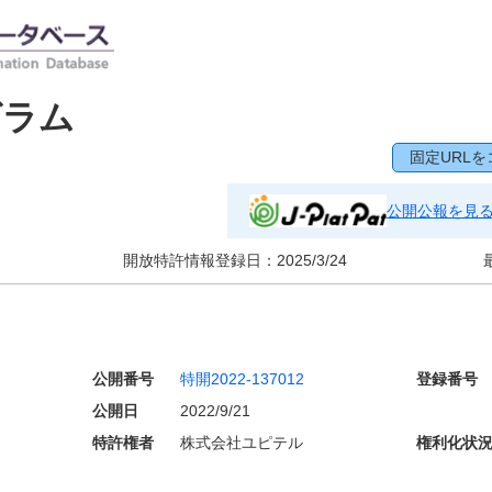
グラム
固定URLを
公開公報を見
開放特許情報登録日：
2025/3/24
公開番号
特開2022-137012
登録番号
公開日
2022/9/21
特許権者
株式会社ユピテル
権利化状