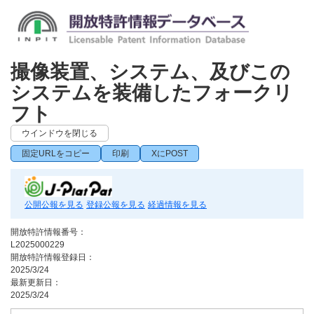
撮像装置、システム、及びこの
システムを装備したフォークリ
フト
ウインドウを閉じる
固定URLをコピー
印刷
XにPOST
公開公報を見る
登録公報を見る
経過情報を見る
開放特許情報番号：
L2025000229
開放特許情報登録日：
2025/3/24
最新更新日：
2025/3/24