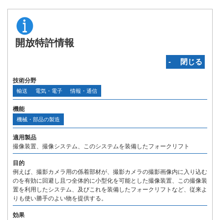
開放特許情報
‐ 閉じる
技術分野
輸送
電気・電子
情報・通信
機能
機械・部品の製造
適用製品
撮像装置、撮像システム、このシステムを装備したフォークリフト
目的
例えば、撮影カメラ用の係着部材が、撮影カメラの撮影画像内に入り込む
のを有効に回避し且つ全体的に小型化を可能とした撮像装置、この撮像装
置を利用したシステム、及びこれを装備したフォークリフトなど、従来よ
りも使い勝手のよい物を提供する。
効果