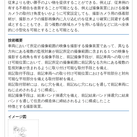
従来よりも使い勝手のよい物を提供することができる。例えば、従来例の
有する不都合を改善することが可能となる。例えば撮像装置における撮像
カメラの取付け角度をいかように可変設定しても、撮影カメラ用の係着部
材が、撮影カメラの撮影画像内に入り込むのを従来より確実に回避する構
成とすることもでき、且つ複数の狭域カメラを用いる場合などに比べ全体
的に小型化を可能とすることも可能となる。
技術概要
車両において所定の撮像範囲の映像を撮影する撮像装置であって、異なる
方向にある複数の監視対象が前記所定の撮像範囲に含まれる１つの映像を
撮影する画角を有する撮像手段と、前記撮像手段が、前記車両への取り付
け可能位置において、前記所定の撮像範囲に前記異なる方向にある複数の
監視対象が含まれるように取り付け可能な取付手段とを備え、
前記取付手段は、前記車両への取り付け可能位置における平坦部分と対向
可能な平坦部分を備える取付部材を備え、
前記取付部材には、ねじ穴を備え、前記ねじ穴にねじを通して前記車両に
ねじ止めされるように構成し、
前記撮像手段は、結束バンド挿通穴を備え、前記結束バンド挿通穴に結束
バンドを通して任意の構造体に締結されるように構成したこと
特徴とする撮影装置。
イメージ図