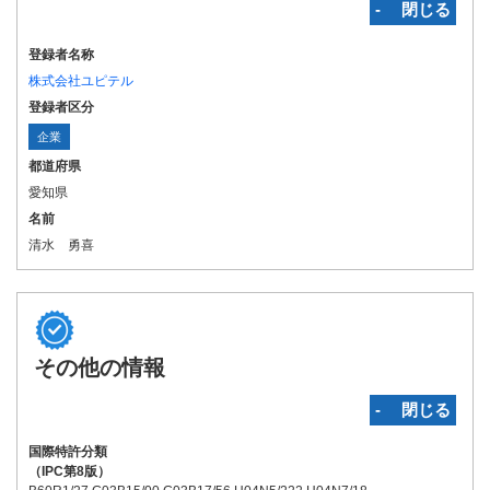
‐ 閉じる
登録者名称
株式会社ユピテル
登録者区分
企業
都道府県
愛知県
名前
清水 勇喜
その他の情報
‐ 閉じる
国際特許分類
（IPC第8版）