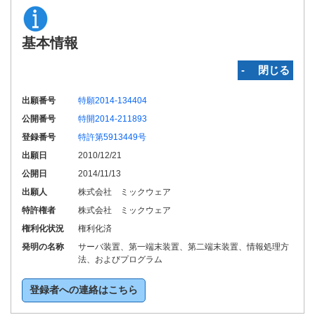
基本情報
‐ 閉じる
出願番号
特願2014-134404
公開番号
特開2014-211893
登録番号
特許第5913449号
出願日
2010/12/21
公開日
2014/11/13
出願人
株式会社 ミックウェア
特許権者
株式会社 ミックウェア
権利化状況
権利化済
発明の名称
サーバ装置、第一端末装置、第二端末装置、情報処理方
法、およびプログラム
登録者への連絡はこちら