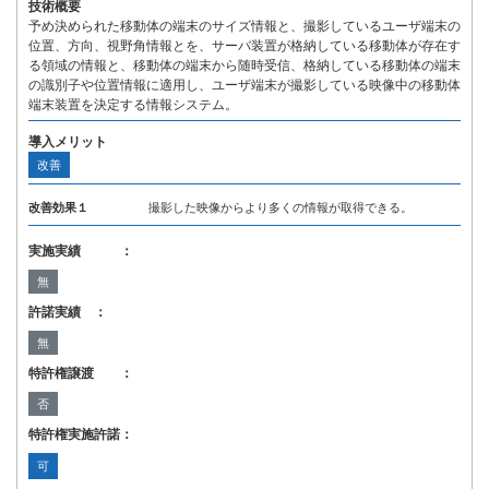
技術概要
予め決められた移動体の端末のサイズ情報と、撮影しているユーザ端末の
位置、方向、視野角情報とを、サーバ装置が格納している移動体が存在す
る領域の情報と、移動体の端末から随時受信、格納している移動体の端末
の識別子や位置情報に適用し、ユーザ端末が撮影している映像中の移動体
端末装置を決定する情報システム。
導入メリット
改善
改善効果１
撮影した映像からより多くの情報が取得できる。
実施実績 ：
無
許諾実績 ：
無
特許権譲渡 ：
否
特許権実施許諾：
可