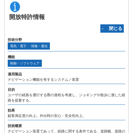
開放特許情報
‐ 閉じる
技術分野
電気・電子
情報・通信
機能
制御・ソフトウェア
適用製品
ナビゲーション機能を有するシステム／装置
目的
ユーザの経路を通行する際の過程を考慮し、ジョギングや散歩に適した経
路を提案する。
効果
顧客満足度の向上。外出時の安心・安全性向上。
技術概要
ナビゲーション装置であって、経路に関する条件である、道路幅、道路の