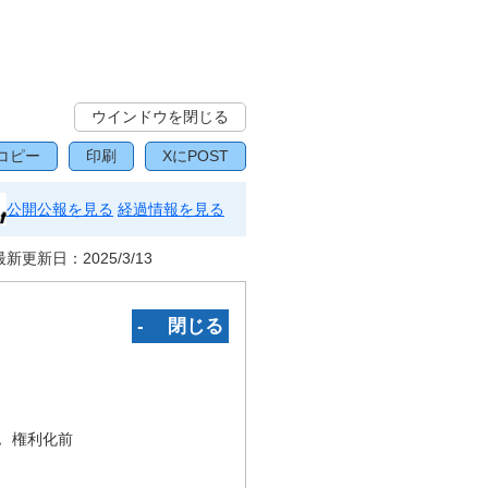
ウインドウを閉じる
コピー
印刷
XにPOST
公開公報を見る
経過情報を見る
最新更新日：
2025/3/13
‐ 閉じる
況
権利化前