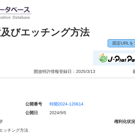
置及びエッチング方法
固定URLを
開放特許情報登録日：
2025/3/13
公開番号
特開2024-120614
公開日
2024/9/5
学
権利化状
エッチング方法