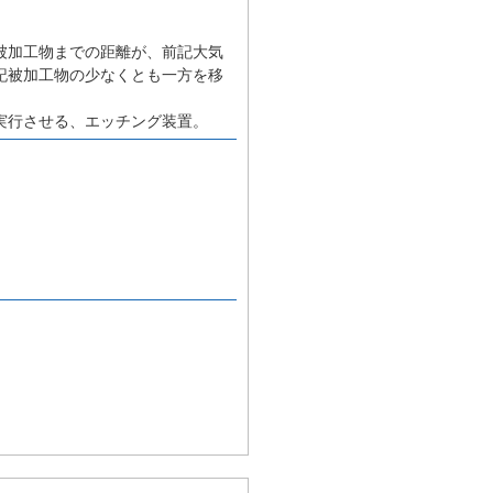
、
被加工物までの距離が、前記大気
記被加工物の少なくとも一方を移
実行させる、エッチング装置。