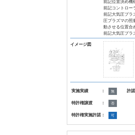
前記位置決め機
前記コントロー
前記大気圧プラ
圧プラズマの照
動させる位置合
前記大気圧プラ
イメージ図
実施実績 ：
許
無
特許権譲渡 ：
否
特許権実施許諾：
可