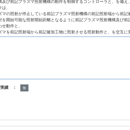
構及び前記プラズマ照射機構の動作を制御するコントローラと、を備え
ラは、
ズマの照射が停止している前記プラズマ照射機構の前記照射端から前記
射を開始可能な照射開始距離となるように前記プラズマ照射機構及び前
わせ動作と、
ズマを前記照射端から前記被加工物に照射させる照射動作と、を交互に
諾実績 ：
無