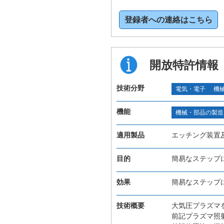
登録者への連絡はこちら
開放特許情報
技術分野
電気・電子
機
機能
機械・部品の製造
適用製品
エッチング装置
目的
簡易なステップ
効果
簡易なステップ
技術概要
大気圧プラズマ
前記プラズマ照