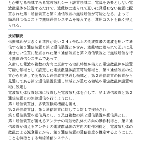
とが重なる領域である電波散乱シート設置領域に、電源を必要としない電
波散乱体を設置するだけで、遮蔽物に遮られて互いに見通せない位置に配
置された第１通信装置と第２通信装置の無線通信が可能となる。よって、
簡易且つ低コストで無線通信システムを導入でき、運用コストも低く抑え
られる。
技術概要
伝搬減衰が大きく直進性が高いＧＨｚ帯以上の周波数帯の電波を用いて通
信する第１通信装置と第２通信装置とを含み、遮蔽物に遮られて互いに見
通せない位置に配置された第１通信装置と第２通信装置とで無線通信を行
う無線通信システムであって、
入射した電波を複数の方向に反射する散乱特性を備えた電波散乱体を設置
可能な領域として設定した電波散乱体設置可能領域と、第１通信装置の位
置から見通しである第１通信装置見通し領域と、第２通信装置の位置から
見通しである第２通信装置見通し領域とが重なる領域を電波散乱体設置領
域に設定し、
電波散乱体設置領域に設置した電波散乱体を介して、第１通信装置と第２
通信装置との無線通信を行うようにし、
第１通信装置は、多装置接続機能を備え、
第２通信装置は、第１通信装置に対して１対１で接続され、
第１通信装置を送信局とし、１又は複数の第２通信装置を受信局とし、
第１通信装置が備えるアンテナの電波散乱体の方向の動作利得と、第２通
信装置が備えるアンテナの電波散乱体の方向の動作利得と、電波散乱体の
散乱による減衰量とから、第２通信装置の受信強度を推定するようにした
ことを特徴とする無線通信システム。