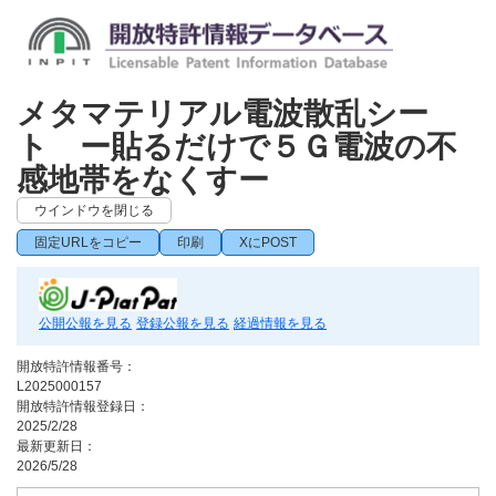
メタマテリアル電波散乱シー
ト ー貼るだけで５Ｇ電波の不
感地帯をなくすー
ウインドウを閉じる
固定URLをコピー
印刷
XにPOST
公開公報を見る
登録公報を見る
経過情報を見る
開放特許情報番号：
L2025000157
開放特許情報登録日：
2025/2/28
最新更新日：
2026/5/28