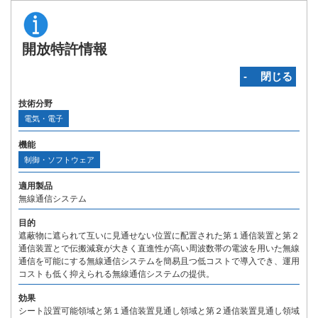
開放特許情報
‐ 閉じる
技術分野
電気・電子
機能
制御・ソフトウェア
適用製品
無線通信システム
目的
遮蔽物に遮られて互いに見通せない位置に配置された第１通信装置と第２
通信装置とで伝搬減衰が大きく直進性が高い周波数帯の電波を用いた無線
通信を可能にする無線通信システムを簡易且つ低コストで導入でき、運用
コストも低く抑えられる無線通信システムの提供。
効果
シート設置可能領域と第１通信装置見通し領域と第２通信装置見通し領域