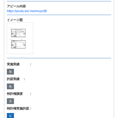
アピール内容
https://youtu.be/-memruycIt8
イメージ図
実施実績 ：
無
許諾実績 ：
無
特許権譲渡 ：
否
特許権実施許諾：
可