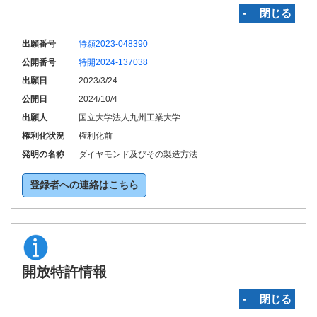
‐ 閉じる
出願番号
特願2023-048390
公開番号
特開2024-137038
出願日
2023/3/24
公開日
2024/10/4
出願人
国立大学法人九州工業大学
権利化状況
権利化前
発明の名称
ダイヤモンド及びその製造方法
登録者への連絡はこちら
開放特許情報
‐ 閉じる