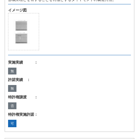
イメージ図
実施実績 ：
無
許諾実績 ：
無
特許権譲渡 ：
否
特許権実施許諾：
可