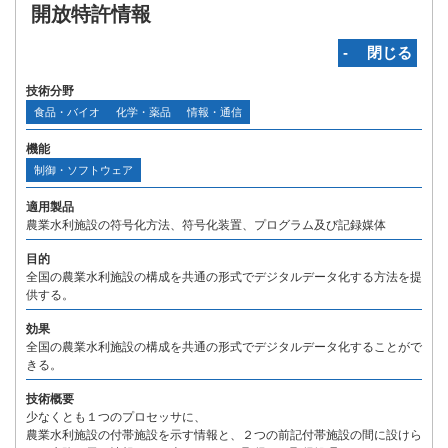
開放特許情報
‐ 閉じる
技術分野
食品・バイオ
化学・薬品
情報・通信
機能
制御・ソフトウェア
適用製品
農業水利施設の符号化方法、符号化装置、プログラム及び記録媒体
目的
全国の農業水利施設の構成を共通の形式でデジタルデータ化する方法を提
供する。
効果
全国の農業水利施設の構成を共通の形式でデジタルデータ化することがで
きる。
技術概要
少なくとも１つのプロセッサに、
農業水利施設の付帯施設を示す情報と、２つの前記付帯施設の間に設けら