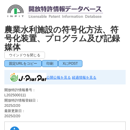
農業水利施設の符号化方法、符
号化装置、プログラム及び記録
媒体
ウインドウを閉じる
固定URLをコピー
印刷
XにPOST
公開公報を見る
経過情報を見る
開放特許情報番号：
L2025000111
開放特許情報登録日：
2025/2/20
最新更新日：
2025/2/20