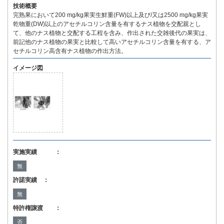
技術概要
完熟果において200 mg/kg果実生鮮重(FW)以上及び/又は2500 mg/kg果実
乾物重(DW)以上のアセチルコリン含量を有するナス植物を交配親とし
て、他のナス植物と交配する工程を含み、作出された交雑後代の果実は、
前記他のナス植物の果実と比較して高いアセチルコリン含量を有する、ア
セチルコリン高含有ナス植物の作出方法。
イメージ図
実施実績 ：
無
許諾実績 ：
無
特許権譲渡 ：
否