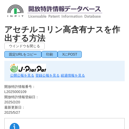
アセチルコリン高含有ナスを作
出する方法
ウインドウを閉じる
固定URLをコピー
印刷
XにPOST
公開公報を見る
登録公報を見る
経過情報を見る
開放特許情報番号：
L2025000109
開放特許情報登録日：
2025/2/20
最新更新日：
2025/5/27