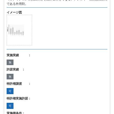
である外用剤。
イメージ図
実施実績 ：
無
許諾実績 ：
無
特許権譲渡 ：
可
特許権実施許諾：
可
実施権条件：