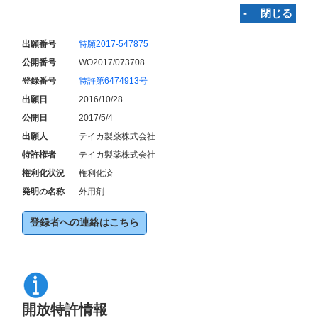
‐ 閉じる
出願番号
特願2017-547875
公開番号
WO2017/073708
登録番号
特許第6474913号
出願日
2016/10/28
公開日
2017/5/4
出願人
テイカ製薬株式会社
特許権者
テイカ製薬株式会社
権利化状況
権利化済
発明の名称
外用剤
登録者への連絡はこちら
開放特許情報