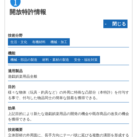
開放特許情報
‐ 閉じる
技術分野
生活・文化
有機材料
機械・加工
機能
機械・部品の製造
材料・素材の製造
安全・福祉対策
適用製品
遊戯娯楽用品全般
目的
様々な物体（玩具・釣具など）の外周に特殊な凸部分（本特許）を付与す
る事で、付与した物品同士の簡単な脱着を獲得できる。
効果
上記目的により新たな遊戯娯楽用品の開発の機会や既存商品の改良の機会
を獲得できる。
技術概要
立体部材の外周面に、長手方向にテーパ状に延びる複数の溝部を形成する