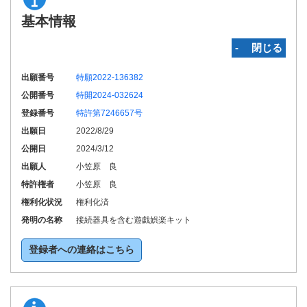
基本情報
‐ 閉じる
出願番号
特願2022-136382
公開番号
特開2024-032624
登録番号
特許第7246657号
出願日
2022/8/29
公開日
2024/3/12
出願人
小笠原 良
特許権者
小笠原 良
権利化状況
権利化済
発明の名称
接続器具を含む遊戯娯楽キット
登録者への連絡はこちら