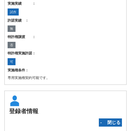
実施実績 ：
試作
許諾実績 ：
無
特許権譲渡 ：
否
特許権実施許諾：
可
実施権条件：
専用実施権契約可能です。
登録者情報
‐ 閉じる