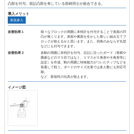
凸部を付与。前記凸部を有している部材同士が嵌合できる。
導入メリット
新規参入
改善効果１
様々なブロックの周囲に本特許を付与することで表面の凹
凸が無くります。表面や裏面を生かした新しい組み立てブ
ロックが狙えるかと思います。また、四角のみならず丸型
などにも付与できます。
改善効果２
各駒の周囲に本特許を付与、左記に沿ったボード（将棋や
囲碁などのマス目ではなく、１マスが５角形や８角形等に
設定）を作成、駒の周囲に特殊能力がついたチップなどを
装着して戦う。ボードのサイズ次第では多人数にも対応可
能。
など、新規性の玩具が狙えます。
イメージ図