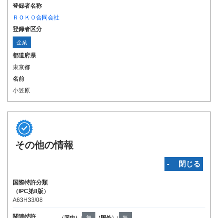
登録者名称
ＲＯＫＯ合同会社
登録者区分
企業
都道府県
東京都
名前
小笠原
その他の情報
‐ 閉じる
国際特許分類
（IPC第8版）
A63H33/08
関連特許
（国内）:
無
（国外）:
無