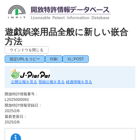
遊戯娯楽用品全般に新しい嵌合
方法
ウインドウを閉じる
固定URLをコピー
印刷
XにPOST
公開公報を見る
登録公報を見る
経過情報を見る
開放特許情報番号：
L2025000093
開放特許情報登録日：
2025/2/6
最新更新日：
2025/2/6