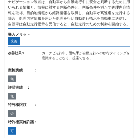
ナビゲーション装置は、自動車から自動走行中に安全と判断するために用
いられる情報と、情報に対する判断条件と、判断条件を満たす処理内容情
報を取得、目的地情報から経路情報を取得し、自動車が高速道を走行する
場合、処理内容情報を用いた処理を行い自動走行指示を自動車に送信し、
自動車は自動走行指示を受信すると、自動走行のための制御を開始する。
導入メリット
改善
改善効果１
カーナビ走行中、運転手が自動走行への移行タイミングを
意識することなく、提案できる。
実施実績 ：
無
許諾実績 ：
無
特許権譲渡 ：
否
特許権実施許諾：
可