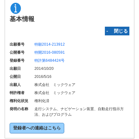
基本情報
‐ 閉じる
出願番号
特願2014-213912
公開番号
特開2016-080591
登録番号
特許第6484424号
出願日
2014/10/20
公開日
2016/5/16
出願人
株式会社 ミックウェア
特許権者
株式会社 ミックウェア
権利化状況
権利化済
発明の名称
走行システム、ナビゲーション装置、自動走行指示方
法、およびプログラム
登録者への連絡はこちら