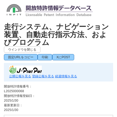
走行システム、ナビゲーション
装置、自動走行指示方法、およ
びプログラム
ウインドウを閉じる
固定URLをコピー
印刷
XにPOST
公開公報を見る
登録公報を見る
経過情報を見る
開放特許情報番号：
L2025000068
開放特許情報登録日：
2025/1/30
最新更新日：
2025/1/30