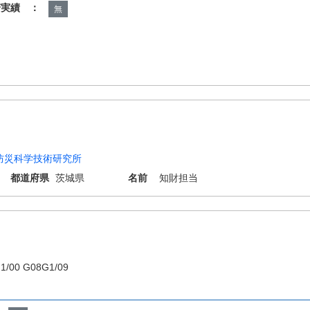
諾実績 ：
無
防災科学技術研究所
都道府県
茨城県
名前
知財担当
1/00 G08G1/09