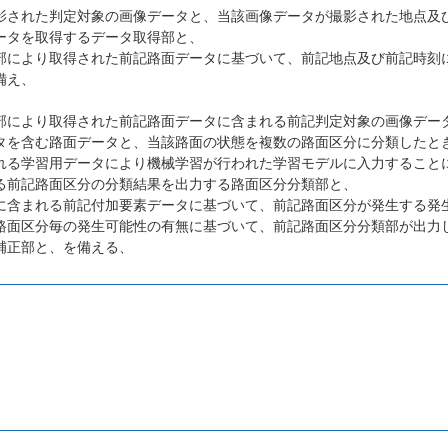
影された判定対象の画像データと、当該画像データが撮影された地点及
ータを取得するデータ取得部と、
部により取得された前記路面データに基づいて、前記地点及び前記時刻
備え、
部により取得された前記路面データに含まれる前記判定対象の画像デー
タを含む路面データと、当該路面の状態を複数の路面区分に分類したと
れる学習用データにより機械学習が行われた学習モデルに入力すること
る前記路面区分の分類結果を出力する路面区分分類部と、
に含まれる前記付加要素データに基づいて、前記路面区分が発生する発
路面区分毎の発生可能性の有無に基づいて、前記路面区分分類部が出力
補正部と、を備える、