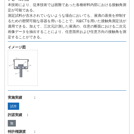
本技術により、従来技術では困難であった各種材料内部における接触角測
定が可能である。
測定試料が含水されていないような場合においても、液滴の蒸発を抑制す
るための密閉可能な容器を用いることで、X線CTを用いた接触角測定法が
適用できる。加えて、三次元計測した液滴の、任意の断面における二次元
画像データを抽出することにより、任意箇所および任意方向の接触角を測
定することができる。
イメージ図
実施実績 ：
試作
許諾実績 ：
無
特許権譲渡 ：