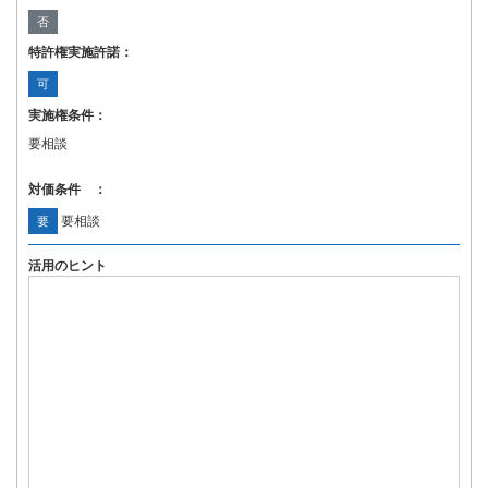
否
特許権実施許諾：
可
実施権条件：
要相談
対価条件 ：
要相談
要
活用のヒント