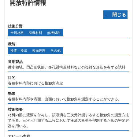
開放特許情報
‐ 閉じる
技術分野
金属材料
有機材料
無機材料
機能
検査・検出
表面処理
その他
適用製品
微小領域、凹凸形状部、多孔質構造材料などの複雑な形状を有する試料
目的
各種材料内部における接触角測定
効果
各種材料内部や表面、曲面において接触角を測定することができる。
技術概要
材料内部に液滴を付与し、該液滴を三次元計測するする接触角の測定方法
である。三次元計測する工程において液滴の蒸発を抑制するための密閉容
器を用いる。
アピール内容