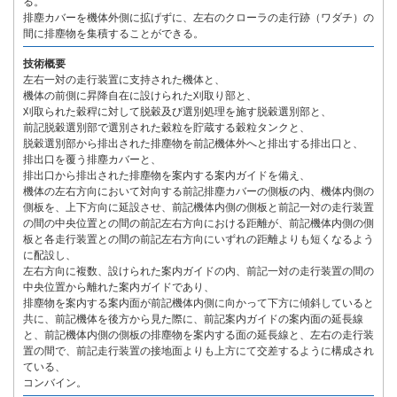
る。
排塵カバーを機体外側に拡げずに、左右のクローラの走行跡（ワダチ）の
間に排塵物を集積することができる。
技術概要
左右一対の走行装置に支持された機体と、
機体の前側に昇降自在に設けられた刈取り部と、
刈取られた穀稈に対して脱穀及び選別処理を施す脱穀選別部と、
前記脱穀選別部で選別された穀粒を貯蔵する穀粒タンクと、
脱穀選別部から排出された排塵物を前記機体外へと排出する排出口と、
排出口を覆う排塵カバーと、
排出口から排出された排塵物を案内する案内ガイドを備え、
機体の左右方向において対向する前記排塵カバーの側板の内、機体内側の
側板を、上下方向に延設させ、前記機体内側の側板と前記一対の走行装置
の間の中央位置との間の前記左右方向における距離が、前記機体内側の側
板と各走行装置との間の前記左右方向にいずれの距離よりも短くなるよう
に配設し、
左右方向に複数、設けられた案内ガイドの内、前記一対の走行装置の間の
中央位置から離れた案内ガイドであり、
排塵物を案内する案内面が前記機体内側に向かって下方に傾斜していると
共に、前記機体を後方から見た際に、前記案内ガイドの案内面の延長線
と、前記機体内側の側板の排塵物を案内する面の延長線と、左右の走行装
置の間で、前記走行装置の接地面よりも上方にて交差するように構成され
ている、
コンバイン。