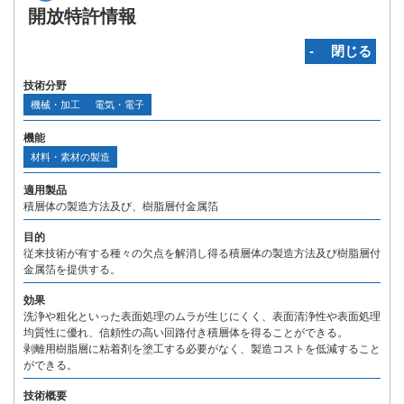
開放特許情報
‐ 閉じる
技術分野
機械・加工
電気・電子
機能
材料・素材の製造
適用製品
積層体の製造方法及び、樹脂層付金属箔
目的
従来技術が有する種々の欠点を解消し得る積層体の製造方法及び樹脂層付
金属箔を提供する。
効果
洗浄や粗化といった表面処理のムラが生じにくく、表面清浄性や表面処理
均質性に優れ、信頼性の高い回路付き積層体を得ることができる。
剥離用樹脂層に粘着剤を塗工する必要がなく、製造コストを低減すること
ができる。
技術概要