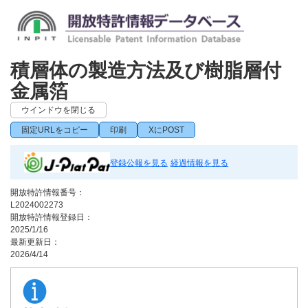
積層体の製造方法及び樹脂層付
金属箔
ウインドウを閉じる
固定URLをコピー
印刷
XにPOST
登録公報を見る
経過情報を見る
開放特許情報番号：
L2024002273
開放特許情報登録日：
2025/1/16
最新更新日：
2026/4/14