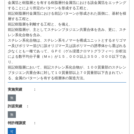
金属箔と樹脂層とを有する樹脂層付金属箔における該金属箔をエッチング
することにより所定のパターンを形成する工程と、
前記樹脂層付金属箔における前記パターンが形成された面側に、基材を積
層する工程と、
前記樹脂層を剥離する工程と、を備え、
前記樹脂層が、主としてスチレンブタジエン共重合体を含み、更に、スチ
レン系化合物を含み、
スチレン系化合物は、スチレン系モノマーを構成ユニットとするオリゴマ
ー及びポリマー並びに該オリゴマー又は該ポリマーの誘導体から選ばれる
少なくとも一種であって、ＧＰＣ（ゲル浸透クロマトグラフィー）分析法
による数平均分子量（Ｍｎ）が１５，０００以上３５０，０００以下であ
り、
前記樹脂層において、前記スチレン系化合物が、１００質量部のスチレン
ブタジエン共重合体に対して１０質量部以上７０質量部以下含まれてい
る、金属のパターンを有する積層体の製造方法。
実施実績 ：
無
許諾実績 ：
無
特許権譲渡 ：
可