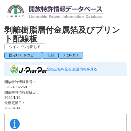
剥離樹脂層付金属箔及びプリン
ト配線板
ウインドウを閉じる
固定URLをコピー
印刷
XにPOST
登録公報を見る
経過情報を見る
開放特許情報番号：
L2024002269
開放特許情報登録日：
2025/1/16
最新更新日：
2026/4/14