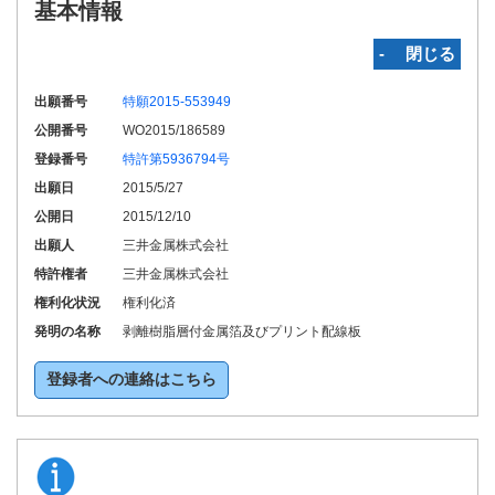
基本情報
‐ 閉じる
出願番号
特願2015-553949
公開番号
WO2015/186589
登録番号
特許第5936794号
出願日
2015/5/27
公開日
2015/12/10
出願人
三井金属株式会社
特許権者
三井金属株式会社
権利化状況
権利化済
発明の名称
剥離樹脂層付金属箔及びプリント配線板
登録者への連絡はこちら