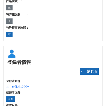
許諾実績 ：
無
特許権譲渡 ：
否
特許権実施許諾：
可
登録者情報
‐ 閉じる
登録者名称
三井金属株式会社
登録者区分
企業
都道府県