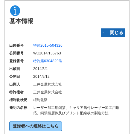
基本情報
‐ 閉じる
出願番号
特願2015-504326
公開番号
WO2014/136763
登録番号
特許第6304829号
出願日
2014/3/4
公開日
2014/9/12
出願人
三井金属株式会社
特許権者
三井金属株式会社
権利化状況
権利化済
発明の名称
レーザー加工用銅箔、キャリア箔付レーザー加工用銅
箔、銅張積層体及びプリント配線板の製造方法
登録者への連絡はこちら