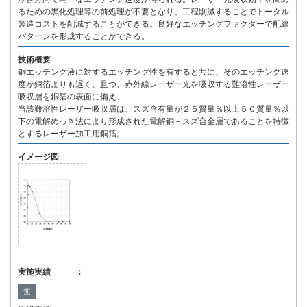
るための黒化処理等の前処理が不要となり、工程削減することでトータル
製造コストを削減することができる。良好なエッチングファクターで配線
パターンを形成することができる。
技術概要
銅エッチング液に対するエッチング性を有すると共に、そのエッチング速
度が銅箔よりも遅く、且つ、赤外線レーザー光を吸収する難溶性レーザー
吸収層を銅箔の表面に備え、
当該難溶性レーザー吸収層は、スズ含有量が２５質量％以上５０質量％以
下の電解めっき法により形成された電解銅－スズ合金層であることを特徴
とするレーザー加工用銅箔。
イメージ図
実施実績 ：
無