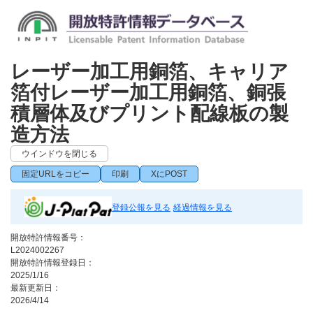
レーザー加工用銅箔、キャリア
箔付レーザー加工用銅箔、銅張
積層体及びプリント配線板の製
造方法
ウインドウを閉じる
固定URLをコピー
印刷
XにPOST
登録公報を見る
経過情報を見る
開放特許情報番号：
L2024002267
開放特許情報登録日：
2025/1/16
最新更新日：
2026/4/14