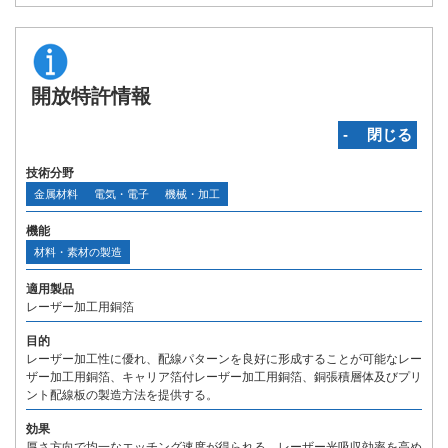
開放特許情報
‐ 閉じる
技術分野
金属材料
電気・電子
機械・加工
機能
材料・素材の製造
適用製品
レーザー加工用銅箔
目的
レーザー加工性に優れ、配線パターンを良好に形成することが可能なレー
ザー加工用銅箔、キャリア箔付レーザー加工用銅箔、銅張積層体及びプリ
ント配線板の製造方法を提供する。
効果
厚さ方向で均一なエッチング速度が得られる。レーザー光吸収効率を高め